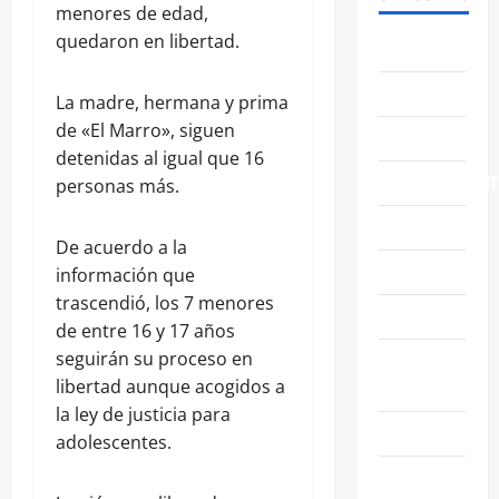
menores de edad,
quedaron en libertad.
ABASOLO
CELAYA
La madre, hermana y prima
de «El Marro», siguen
EDUCACIÓN
detenidas al igual que 16
ENTRETENIMIENT
personas más.
ESTATALES
De acuerdo a la
FAMILIA
información que
trascendió, los 7 menores
GENERALES
de entre 16 y 17 años
seguirán su proceso en
GUANAJUATO
libertad aunque acogidos a
CAPITAL
la ley de justicia para
IRAPUATO
adolescentes.
LEÓN