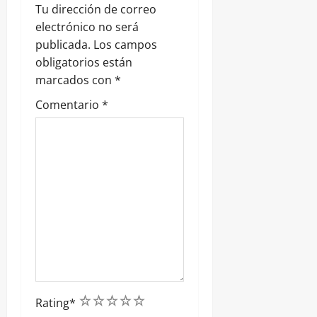
Tu dirección de correo
a
electrónico no será
publicada.
Los campos
d
obligatorios están
marcados con
*
a
Comentario
*
s
1
2
3
4
5
Rating
*