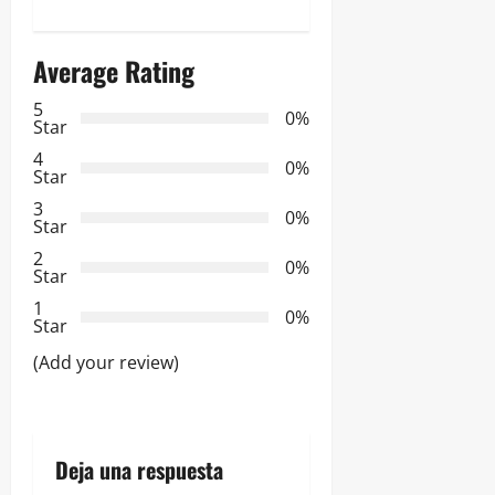
a
Average Rating
c
5
i
0%
Star
ó
4
0%
Star
n
3
0%
Star
d
2
0%
Star
e
1
0%
Star
e
(Add your review)
n
t
Deja una respuesta
r