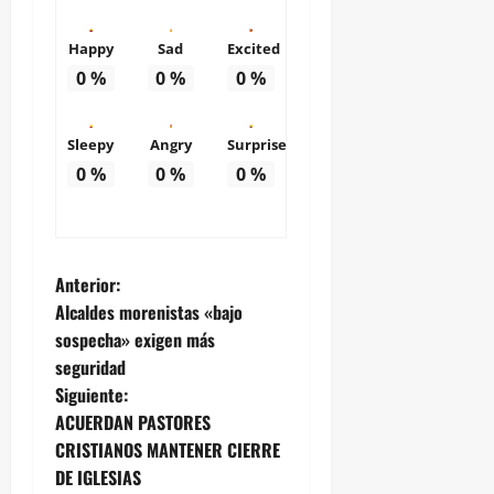
Happy
Sad
Excited
0
%
0
%
0
%
Sleepy
Angry
Surprise
0
%
0
%
0
%
N
Anterior:
Alcaldes morenistas «bajo
a
sospecha» exigen más
seguridad
v
Siguiente:
e
ACUERDAN PASTORES
CRISTIANOS MANTENER CIERRE
g
DE IGLESIAS