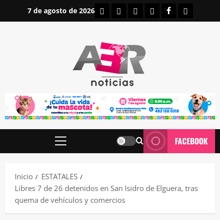
Saltar
INICIO
IRAPUATO
ESTATALES
NACIONALES
FACEBOOK
CONTAC
7 de agosto de 2026
al
contenido
FACEBOOK
Menú
principal
Inicio
ESTATALES
Libres 7 de 26 detenidos en San Isidro de Elguera, tras
quema de vehículos y comercios