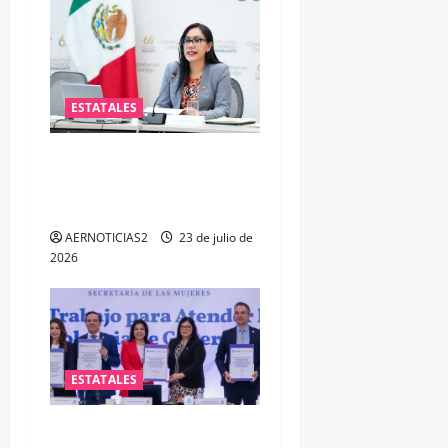
ESTATALES
Impulsa PAN iniciativa para
fortalecer la salud mental
de las y los policías
AERNOTICIAS2
23 de julio de
2026
ESTATALES
FORTALECEN ATENCIÓN A