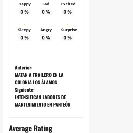
Happy
Sad
Excited
0
%
0
%
0
%
Sleepy
Angry
Surprise
0
%
0
%
0
%
N
Anterior:
MATAN A TRAILERO EN LA
a
COLONIA LOS ÁLAMOS
Siguiente:
v
INTENSIFICAN LABORES DE
e
MANTENIMIENTO EN PANTEÓN
g
Average Rating
a