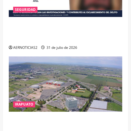
SEGURIDAD
VINCULAN A PROCESO A EX TESORERO DE APASEO
EL ALTO POR PROBABLE RESPONSABILIDAD EN
DELITOS DE CORRUPCIÓN
AERNOTICIAS2
31 de julio de 2026
IRAPUATO
IRAPUATO PROYECTA MÁS OPORTUNIDADES DE
ESTUDIO, EMPLEO Y DESARROLLO