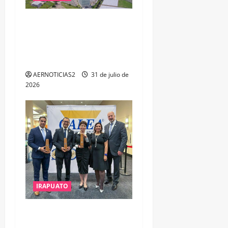
IRAPUATO PROYECTA MÁS
OPORTUNIDADES DE
ESTUDIO, EMPLEO Y
DESARROLLO
AERNOTICIAS2
31 de julio de
2026
IRAPUATO
IRAPUATO OBTIENE EL
TRIPLE ARCO, LA MÁXIMA