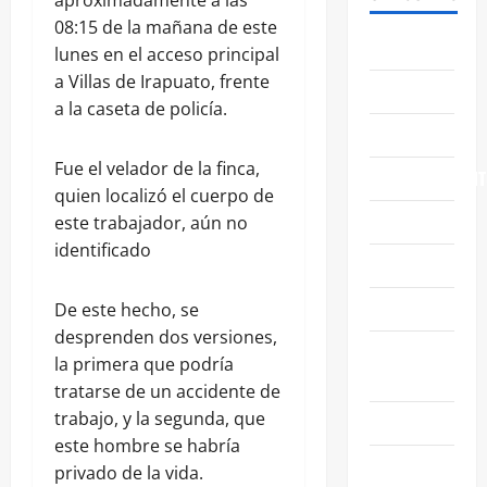
aproximadamente a las
08:15 de la mañana de este
ABASOLO
lunes en el acceso principal
a Villas de Irapuato, frente
CELAYA
a la caseta de policía.
EDUCACIÓN
Fue el velador de la finca,
ENTRETENIMIENT
quien localizó el cuerpo de
ESTATALES
este trabajador, aún no
identificado
FAMILIA
GENERALES
De este hecho, se
desprenden dos versiones,
GUANAJUATO
la primera que podría
CAPITAL
tratarse de un accidente de
trabajo, y la segunda, que
IRAPUATO
este hombre se habría
LEÓN
privado de la vida.