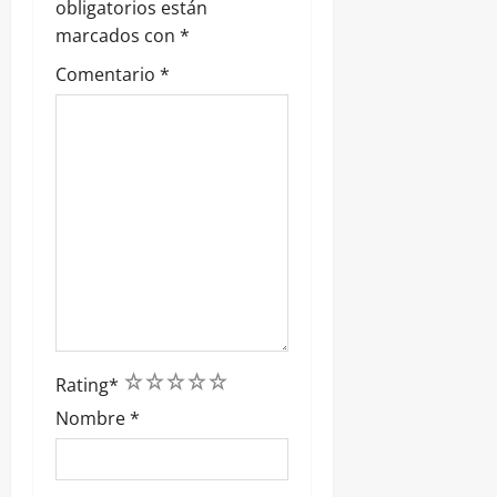
a
obligatorios están
marcados con
*
d
Comentario
*
a
s
1
2
3
4
5
Rating
*
Nombre
*