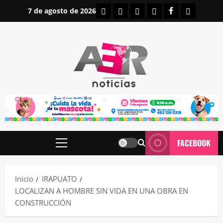
Saltar
INICIO
IRAPUATO
ESTATALES
NACIONALES
FACEBOOK
CONTAC
7 de agosto de 2026
al
contenido
FACEBOOK
Menú
principal
Inicio
IRAPUATO
LOCALIZAN A HOMBRE SIN VIDA EN UNA OBRA EN
CONSTRUCCIÓN