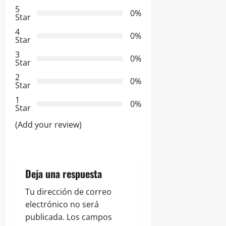
5
0%
c
Star
4
i
0%
Star
3
ó
0%
Star
2
n
0%
Star
d
1
0%
Star
e
(Add your review)
e
n
Deja una respuesta
t
Tu dirección de correo
r
electrónico no será
publicada.
Los campos