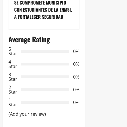
e
SE COMPROMETE MUNICIPIO
CON ESTUDIANTES DE LA ENMSI,
g
A FORTALECER SEGURIDAD
a
Average Rating
c
5
i
0%
Star
ó
4
0%
Star
n
3
0%
Star
d
2
0%
Star
e
1
0%
Star
e
(Add your review)
n