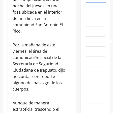
noche del jueves en una
ABASOLO
fosa ubicada en el interior
de una finca en la
CELAYA
comunidad San Antonio El
EDUCACIÓN
Rico.
ENTRETENIMIENT
Por la mañana de este
ESTATALES
viernes, el área de
comunicación social de la
FAMILIA
Secretaría de Seguridad
Ciudadana de Irapuato, dijo
GENERALES
no contar con reporte
GUANAJUATO
alguno del hallazgo de los
CAPITAL
cuerpos.
IRAPUATO
Aunque de manera
LEÓN
extraoficial trascendió el