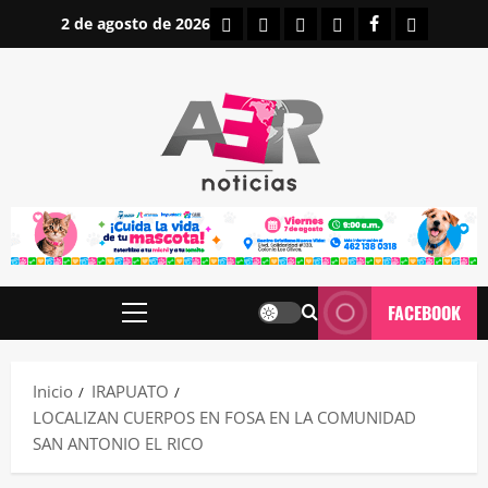
Saltar
INICIO
IRAPUATO
ESTATALES
NACIONALES
FACEBOOK
CONTAC
2 de agosto de 2026
al
contenido
FACEBOOK
Menú
principal
Inicio
IRAPUATO
LOCALIZAN CUERPOS EN FOSA EN LA COMUNIDAD
SAN ANTONIO EL RICO