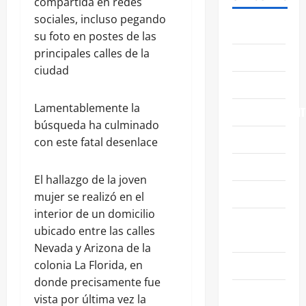
compartida en redes
sociales, incluso pegando
ABASOLO
su foto en postes de las
principales calles de la
CELAYA
ciudad
EDUCACIÓN
Lamentablemente la
ENTRETENIMIENT
búsqueda ha culminado
ESTATALES
con este fatal desenlace
FAMILIA
El hallazgo de la joven
GENERALES
mujer se realizó en el
interior de un domicilio
GUANAJUATO
ubicado entre las calles
CAPITAL
Nevada y Arizona de la
IRAPUATO
colonia La Florida, en
donde precisamente fue
LEÓN
vista por última vez la