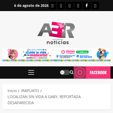
Saltar
INICIO
IRAPUATO
ESTATALES
NACIONALES
FACEBOOK
CONTAC
6 de agosto de 2026
al
contenido
FACEBOOK
Menú
principal
Inicio
IRAPUATO
LOCALIZAN SIN VIDA A GABY, REPORTADA
DESAPARECIDA