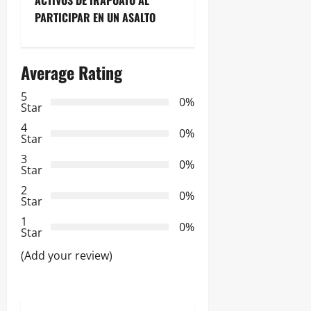
e
ACTIVOS DE IRAPUATO AL
PARTICIPAR EN UN ASALTO
g
a
Average Rating
c
5
0%
Star
i
4
0%
Star
ó
3
0%
Star
n
2
0%
Star
d
1
0%
e
Star
(Add your review)
e
n