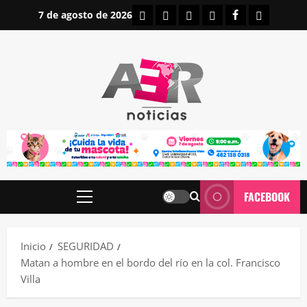
Saltar
INICIO
IRAPUATO
ESTATALES
NACIONALES
FACEBOOK
CONTAC
7 de agosto de 2026
al
contenido
FACEBOOK
Menú
principal
Inicio
SEGURIDAD
Matan a hombre en el bordo del río en la col. Francisco
Villa