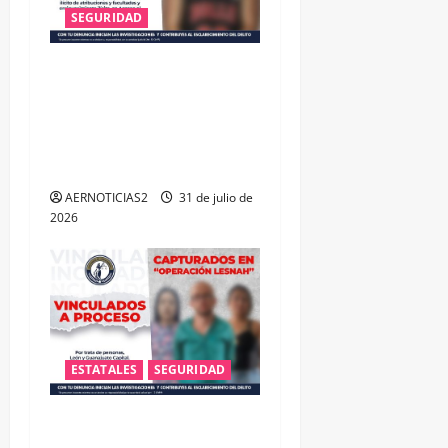
SEGURIDAD
VINCULAN A PROCESO A EX
TESORERO DE APASEO EL
ALTO POR PROBABLE
RESPONSABILIDAD EN
DELITOS DE CORRUPCIÓN
AERNOTICIAS2
31 de julio de
2026
ESTATALES
SEGURIDAD
RESCATA FISCALÍA DE
GUANAJUATO A TRES