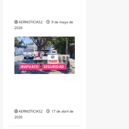
MENORES Y DESARTICULA
RED DE TRATA INFANTIL
AERNOTICIAS2
9 de mayo de
2026
IRAPUATO
SEGURIDAD
LA FGE ESCLARECE DOBLE
F3MINICID1O EN #IRAPUATO
Y LOGRA LA VINCULACIÓN A
PROCESO DE TRES SUJETOS
AERNOTICIAS2
17 de abril de
2026