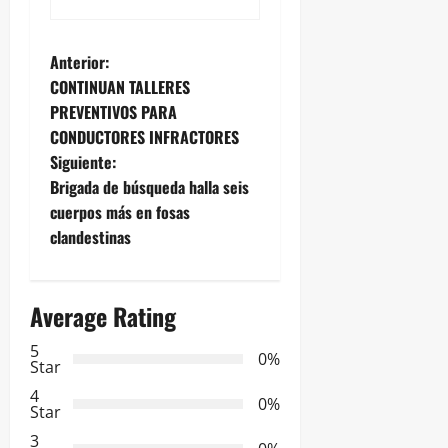
N
Anterior:
CONTINUAN TALLERES
a
PREVENTIVOS PARA
CONDUCTORES INFRACTORES
v
Siguiente:
e
Brigada de búsqueda halla seis
cuerpos más en fosas
g
clandestinas
a
Average Rating
c
5
i
0%
Star
ó
4
0%
Star
n
3