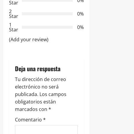
0%
Star
d
2
0%
Star
e
1
0%
Star
e
(Add your review)
n
t
Deja una respuesta
r
Tu dirección de correo
a
electrónico no será
publicada.
Los campos
d
obligatorios están
marcados con
*
a
Comentario
*
s