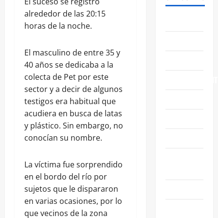
El suceso se registró
alrededor de las 20:15
ABASOLO
horas de la noche.
CELAYA
El masculino de entre 35 y
EDUCACIÓN
40 años se dedicaba a la
colecta de Pet por este
ENTRETENIMIENT
sector y a decir de algunos
ESTATALES
testigos era habitual que
acudiera en busca de latas
FAMILIA
y plástico. Sin embargo, no
GENERALES
conocían su nombre.
GUANAJUATO
La víctima fue sorprendido
CAPITAL
en el bordo del río por
IRAPUATO
sujetos que le dispararon
en varias ocasiones, por lo
LEÓN
que vecinos de la zona