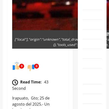
ABASOLO
CELAYA
EDUCACIÓN
ENTRETENIMIENT
{"remix_data":[],
["local"],"origin":"unknown","total_draw_time":0,"total_d
ESTATALES
{},"tools_used":{},"is_sticker":fals
FAMILIA
GENERALES
0
0
GUANAJUATO
CAPITAL
Read Time:
43
Second
IRAPUATO
Irapuato, Gto; 25 de
LEÓN
agosto del 2025.- Un
NACIONALES