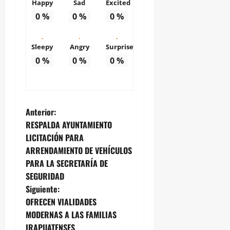
Happy
Sad
Excited
0
%
0
%
0
%
Sleepy
Angry
Surprise
0
%
0
%
0
%
N
Anterior:
RESPALDA AYUNTAMIENTO
a
LICITACIÓN PARA
ARRENDAMIENTO DE VEHÍCULOS
v
PARA LA SECRETARÍA DE
e
SEGURIDAD
Siguiente:
g
OFRECEN VIALIDADES
MODERNAS A LAS FAMILIAS
a
IRAPUATENSES