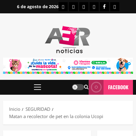
Saltar
INICIO
IRAPUATO
ESTATALES
NACIONALES
FACEBOOK
CONTAC
6 de agosto de 2026
al
contenido
FACEBOOK
Menú
principal
Inicio
SEGURIDAD
Matan a recolector de pet en la colonia Ucopi