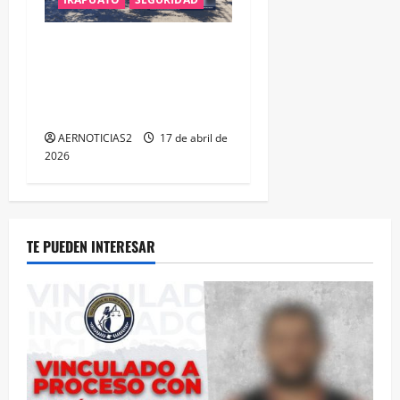
LA FGE ESCLARECE DOBLE
F3MINICID1O EN #IRAPUATO
Y LOGRA LA VINCULACIÓN A
PROCESO DE TRES SUJETOS
AERNOTICIAS2
17 de abril de
2026
TE PUEDEN INTERESAR