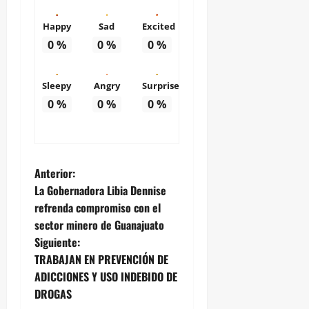
Happy
Sad
Excited
0
%
0
%
0
%
Sleepy
Angry
Surprise
0
%
0
%
0
%
N
Anterior:
La Gobernadora Libia Dennise
a
refrenda compromiso con el
sector minero de Guanajuato
v
Siguiente:
e
TRABAJAN EN PREVENCIÓN DE
ADICCIONES Y USO INDEBIDO DE
g
DROGAS