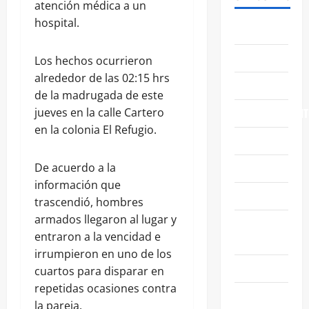
atención médica a un
hospital.
ABASOLO
CELAYA
Los hechos ocurrieron
alrededor de las 02:15 hrs
EDUCACIÓN
de la madrugada de este
ENTRETENIMIENT
jueves en la calle Cartero
en la colonia El Refugio.
ESTATALES
FAMILIA
De acuerdo a la
información que
GENERALES
trascendió, hombres
armados llegaron al lugar y
GUANAJUATO
entraron a la vencidad e
CAPITAL
irrumpieron en uno de los
IRAPUATO
cuartos para disparar en
repetidas ocasiones contra
LEÓN
la pareja.