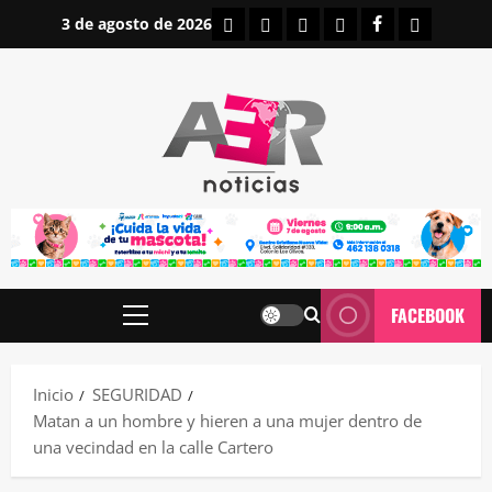
Saltar
INICIO
IRAPUATO
ESTATALES
NACIONALES
FACEBOOK
CONTAC
3 de agosto de 2026
al
contenido
FACEBOOK
Menú
principal
Inicio
SEGURIDAD
Matan a un hombre y hieren a una mujer dentro de
una vecindad en la calle Cartero