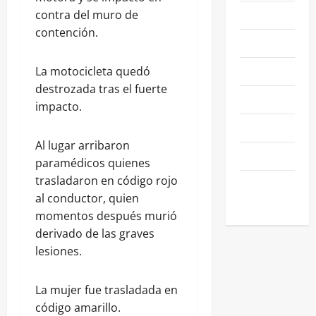
NACIONALES
contra del muro de
contención.
NEGOCIOS
POLÍTICA
La motocicleta quedó
destrozada tras el fuerte
SALAMANCA
impacto.
SALUD
Al lugar arribaron
SEGURIDAD
paramédicos quienes
trasladaron en código rojo
SIN
al conductor, quien
CATEGORIA
momentos después murió
derivado de las graves
lesiones.
La mujer fue trasladada en
código amarillo.