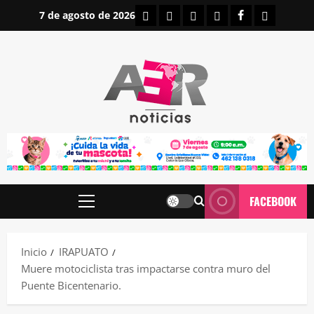
Saltar
INICIO
IRAPUATO
ESTATALES
NACIONALES
FACEBOOK
CONTAC
7 de agosto de 2026
al
contenido
FACEBOOK
Menú
principal
Inicio
IRAPUATO
Muere motociclista tras impactarse contra muro del
Puente Bicentenario.