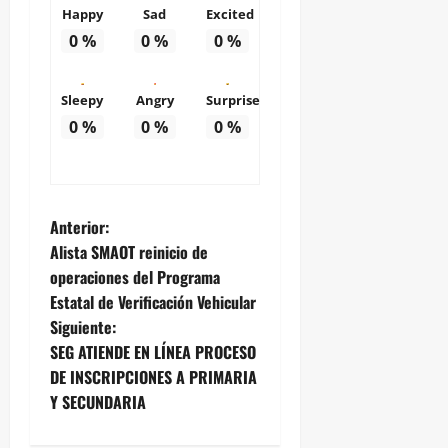
Happy
Sad
Excited
0
%
0
%
0
%
Sleepy
Angry
Surprise
0
%
0
%
0
%
N
Anterior:
Alista SMAOT reinicio de
a
operaciones del Programa
Estatal de Verificación Vehicular
v
Siguiente:
e
SEG ATIENDE EN LÍNEA PROCESO
DE INSCRIPCIONES A PRIMARIA
g
Y SECUNDARIA
a