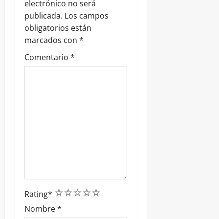
a
electrónico no será
publicada.
Los campos
d
obligatorios están
marcados con
*
a
Comentario
*
s
1
2
3
4
5
Rating
*
Nombre
*