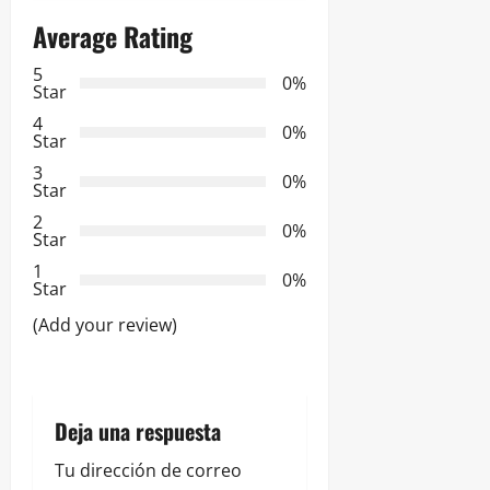
Average Rating
c
5
i
0%
Star
ó
4
0%
Star
n
3
0%
Star
d
2
0%
Star
e
1
0%
Star
e
(Add your review)
n
t
Deja una respuesta
r
Tu dirección de correo