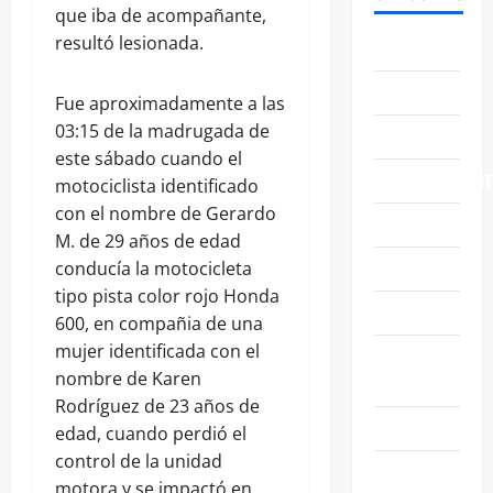
que iba de acompañante,
resultó lesionada.
ABASOLO
CELAYA
Fue aproximadamente a las
03:15 de la madrugada de
EDUCACIÓN
este sábado cuando el
ENTRETENIMIENT
motociclista identificado
con el nombre de Gerardo
ESTATALES
M. de 29 años de edad
FAMILIA
conducía la motocicleta
tipo pista color rojo Honda
GENERALES
600, en compañia de una
mujer identificada con el
GUANAJUATO
nombre de Karen
CAPITAL
Rodríguez de 23 años de
IRAPUATO
edad, cuando perdió el
control de la unidad
LEÓN
motora y se impactó en