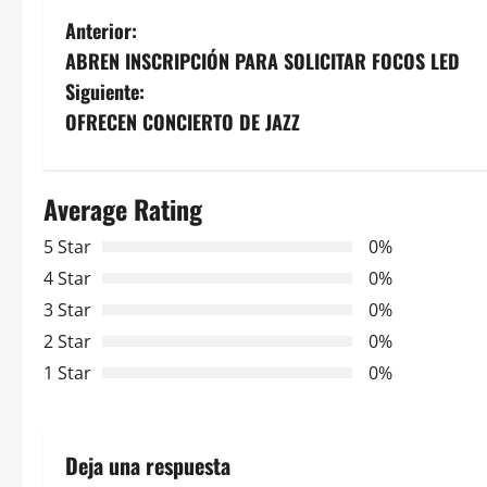
N
Anterior:
ABREN INSCRIPCIÓN PARA SOLICITAR FOCOS LED
a
Siguiente:
v
OFRECEN CONCIERTO DE JAZZ
e
Average Rating
g
5 Star
0%
a
4 Star
0%
c
3 Star
0%
2 Star
0%
i
1 Star
0%
ó
n
Deja una respuesta