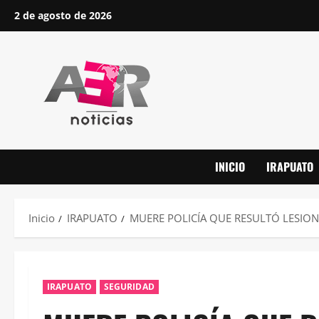
Saltar
2 de agosto de 2026
al
contenido
INICIO
IRAPUATO
Inicio
IRAPUATO
MUERE POLICÍA QUE RESULTÓ LESIO
IRAPUATO
SEGURIDAD