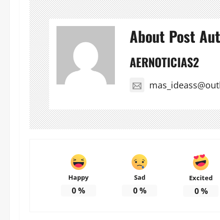
About Post Au
AERNOTICIAS2
mas_ideass@out
Happy
Sad
Excited
0
%
0
%
0
%