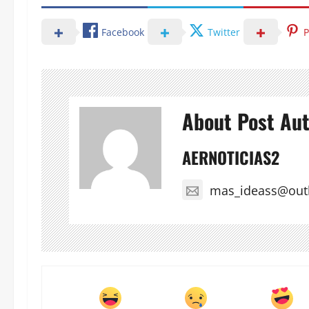
Facebook
Twitter
P
About Post Au
AERNOTICIAS2
mas_ideass@out