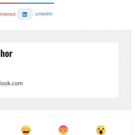
LinkedIn
interest
thor
look.com