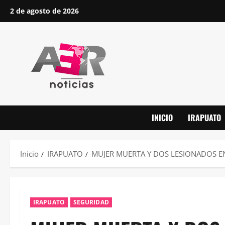
Saltar
2 de agosto de 2026
al
contenido
INICIO
IRAPUATO
Inicio
IRAPUATO
MUJER MUERTA Y DOS LESIONADOS 
IRAPUATO
SEGURIDAD