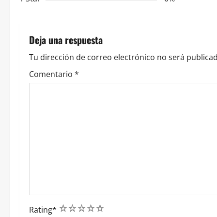
ó
n
Deja una respuesta
d
Tu dirección de correo electrónico no será publicad
e
Comentario
*
e
n
t
r
a
d
1
2
3
4
5
a
Rating
*