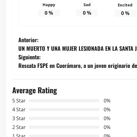
Happy
Sad
Excited
0
%
0
%
0
%
N
Anterior:
UN MUERTO Y UNA MUJER LESIONADA EN LA SANTA J
a
Siguiente:
v
Rescata FSPE en Cuerámaro, a un joven originario d
e
Average Rating
g
5 Star
0%
a
4 Star
0%
c
3 Star
0%
2 Star
0%
i
1 Star
0%