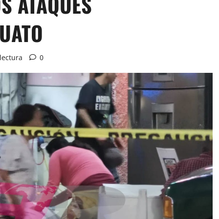
S ATAQUES
PUATO
lectura
0