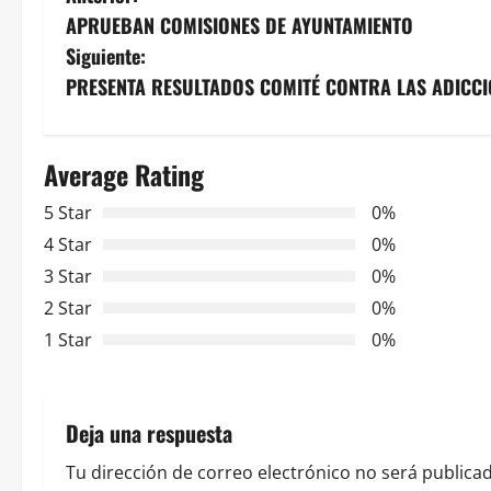
N
APRUEBAN COMISIONES DE AYUNTAMIENTO
a
Siguiente:
v
PRESENTA RESULTADOS COMITÉ CONTRA LAS ADICCI
e
Average Rating
g
5 Star
0%
a
4 Star
0%
c
3 Star
0%
2 Star
0%
i
1 Star
0%
ó
n
Deja una respuesta
d
Tu dirección de correo electrónico no será publicad