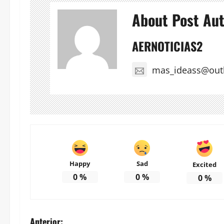
About Post Au
AERNOTICIAS2
mas_ideass@out
Happy
Sad
Excited
0
%
0
%
0
%
Anterior: