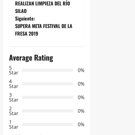
REALIZAN LIMPIEZA DEL RÍO
a
SILAO
Siguiente:
v
SUPERA META FESTIVAL DE LA
e
FRESA 2019
g
Average Rating
a
5
0%
c
Star
4
i
0%
Star
3
ó
0%
Star
2
n
0%
Star
d
1
0%
Star