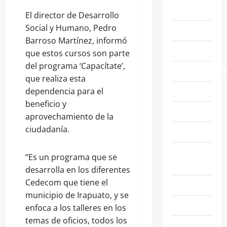
ABASOLO
El director de Desarrollo
Social y Humano, Pedro
CELAYA
Barroso Martínez, informó
EDUCACIÓN
que estos cursos son parte
del programa ‘Capacítate’,
ENTRETENIMIENT
que realiza esta
ESTATALES
dependencia para el
beneficio y
FAMILIA
aprovechamiento de la
ciudadanía.
GENERALES
GUANAJUATO
“Es un programa que se
CAPITAL
desarrolla en los diferentes
Cedecom que tiene el
IRAPUATO
municipio de Irapuato, y se
LEÓN
enfoca a los talleres en los
temas de oficios, todos los
NACIONALES