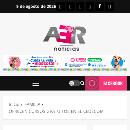
Saltar
INICIO
IRAPUATO
ESTATALES
NACIONALES
FACEBOOK
CONTAC
9 de agosto de 2026
al
contenido
FACEBOOK
Menú
principal
Inicio
FAMILIA
OFRECEN CURSOS GRATUITOS EN EL CEDECOM