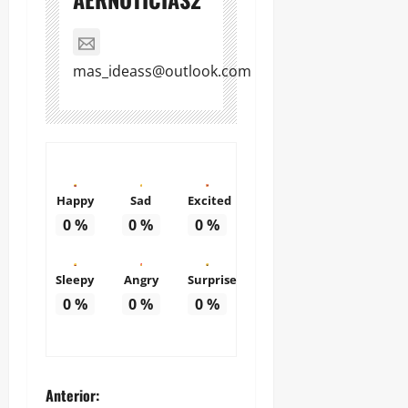
mas_ideass@outlook.com
Happy
Sad
Excited
0
%
0
%
0
%
Sleepy
Angry
Surprise
0
%
0
%
0
%
N
Anterior: