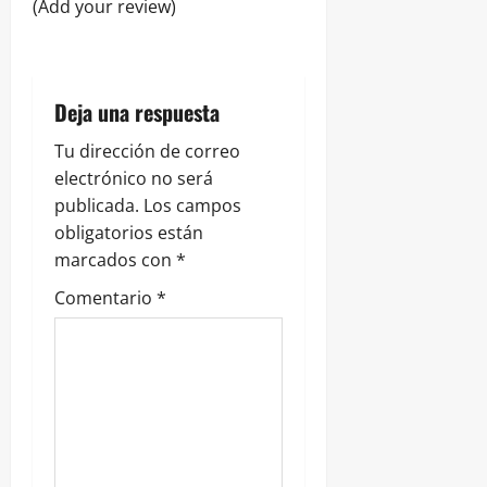
e
(Add your review)
e
n
Deja una respuesta
t
Tu dirección de correo
r
electrónico no será
publicada.
Los campos
a
obligatorios están
marcados con
*
d
Comentario
*
a
s