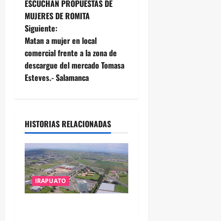
ESCUCHAN PROPUESTAS DE
a
MUJERES DE ROMITA
Siguiente:
v
Matan a mujer en local
e
comercial frente a la zona de
descargue del mercado Tomasa
g
Esteves.- Salamanca
a
c
HISTORIAS RELACIONADAS
i
ó
n
IRAPUATO
d
IRAPUATO PROYECTA MÁS
OPORTUNIDADES DE