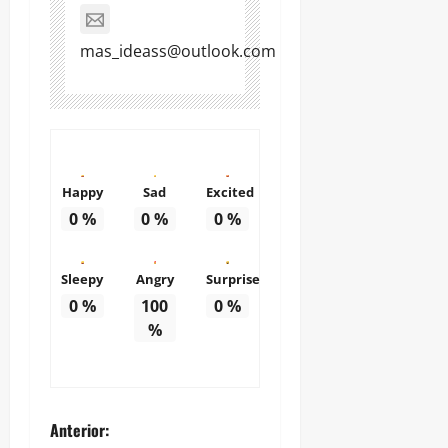
mas_ideass@outlook.com
Happy
Sad
Excited
0
%
0
%
0
%
Sleepy
Angry
Surprise
0
%
100
0
%
%
N
Anterior: