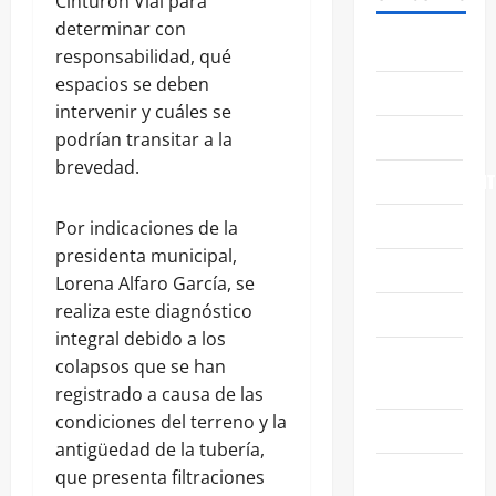
Cinturón Vial para
determinar con
ABASOLO
responsabilidad, qué
espacios se deben
CELAYA
intervenir y cuáles se
EDUCACIÓN
podrían transitar a la
brevedad.
ENTRETENIMIENT
ESTATALES
Por indicaciones de la
presidenta municipal,
FAMILIA
Lorena Alfaro García, se
realiza este diagnóstico
GENERALES
integral debido a los
GUANAJUATO
colapsos que se han
CAPITAL
registrado a causa de las
condiciones del terreno y la
IRAPUATO
antigüedad de la tubería,
LEÓN
que presenta filtraciones