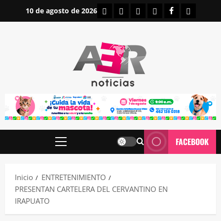
Saltar
INICIO
IRAPUATO
ESTATALES
NACIONALES
FACEBOOK
CONTA
10 de agosto de 2026
al
contenido
FACEBOOK
Menú
principal
Inicio
ENTRETENIMIENTO
PRESENTAN CARTELERA DEL CERVANTINO EN
IRAPUATO