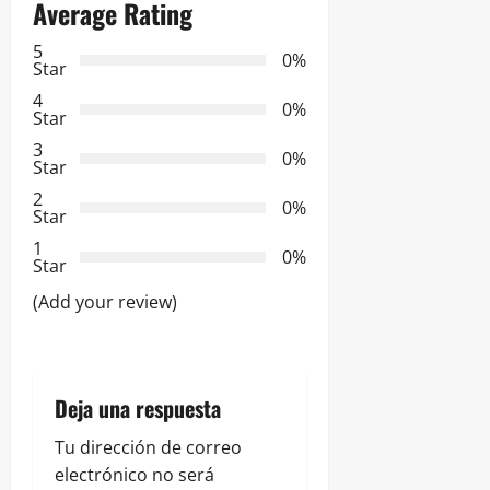
Average Rating
c
5
i
0%
Star
ó
4
0%
Star
n
3
0%
Star
d
2
0%
Star
e
1
0%
Star
e
(Add your review)
n
t
Deja una respuesta
r
Tu dirección de correo
a
electrónico no será