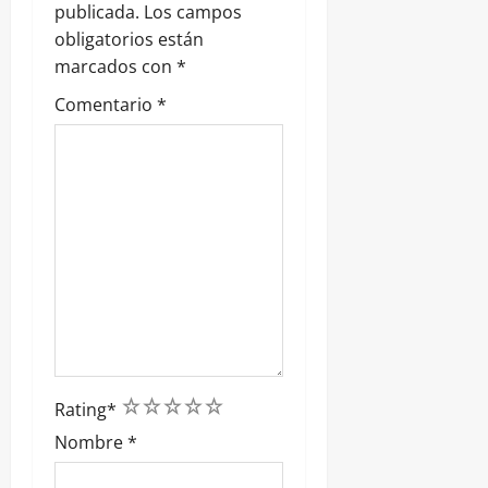
publicada.
Los campos
d
obligatorios están
marcados con
*
a
Comentario
*
s
1
2
3
4
5
Rating
*
Nombre
*