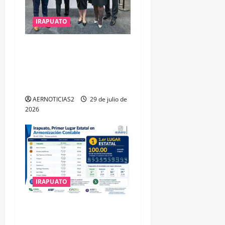
IRAPUATO
IRAPUATO OBTIENE EL
TRIPLE ARCO, LA MÁXIMA
DISTINCIÓN QUE OTORGA
CALEA
AERNOTICIAS2
29 de julio de
2026
IRAPUATO
IRAPUATO HACE EQUIPO Y
LOGRA CALIFICACIÓN