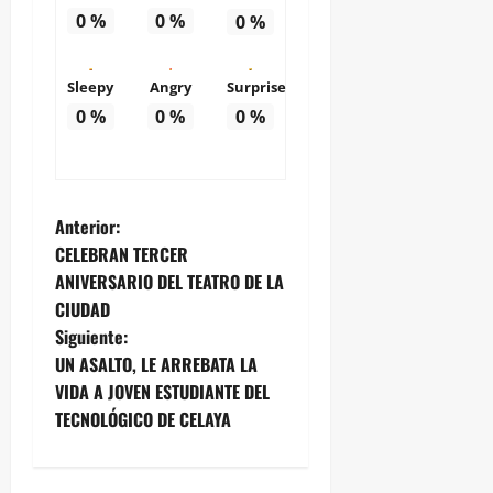
0
%
0
%
0
%
Sleepy
Angry
Surprise
0
%
0
%
0
%
N
Anterior:
CELEBRAN TERCER
a
ANIVERSARIO DEL TEATRO DE LA
CIUDAD
v
Siguiente:
e
UN ASALTO, LE ARREBATA LA
VIDA A JOVEN ESTUDIANTE DEL
g
TECNOLÓGICO DE CELAYA
a