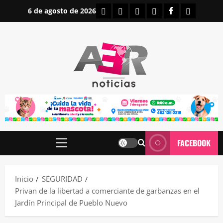
Saltar
INICIO
IRAPUATO
ESTATALES
NACIONALES
FACEBOOK
CONTAC
6 de agosto de 2026
al
contenido
FACEBOOK
Menú
principal
Inicio
SEGURIDAD
Privan de la libertad a comerciante de garbanzas en el
Jardín Principal de Pueblo Nuevo