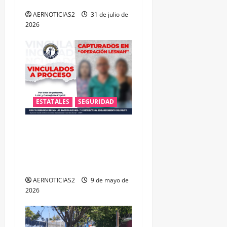
DELITOS DE CORRUPCIÓN
t
AERNOTICIAS2
31 de julio de
2026
r
a
d
a
ESTATALES
SEGURIDAD
s
RESCATA FISCALÍA DE
GUANAJUATO A TRES
MENORES Y DESARTICULA
RED DE TRATA INFANTIL
AERNOTICIAS2
9 de mayo de
2026