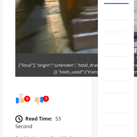
ABASOLO
CELAYA
EDUCACIÓN
ENTRETENIMIENT
{"remix_data":[],
ESTATALES
["local"],"origin":"unknown","total_draw_time":0,"total_d
{},"tools_used":{"transform":1},"is_sticke
FAMILIA
GENERALES
GUANAJUATO
0
1
CAPITAL
IRAPUATO
Read Time:
53
Second
LEÓN