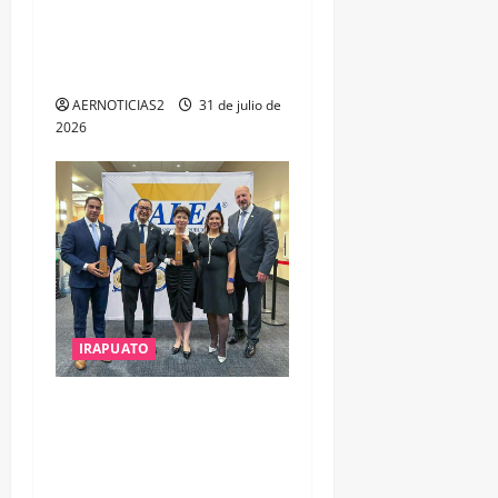
OPORTUNIDADES DE
ESTUDIO, EMPLEO Y
DESARROLLO
AERNOTICIAS2
31 de julio de
2026
IRAPUATO
IRAPUATO OBTIENE EL
TRIPLE ARCO, LA MÁXIMA
DISTINCIÓN QUE OTORGA
CALEA