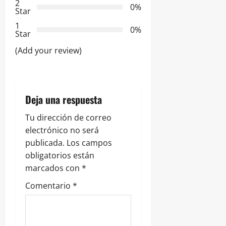
2
0%
Star
d
1
0%
e
Star
(Add your review)
e
n
t
Deja una respuesta
r
Tu dirección de correo
electrónico no será
a
publicada.
Los campos
obligatorios están
d
marcados con
*
a
Comentario
*
s