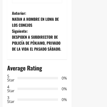
N
Anterior:
MATAN A HOMBRE EN LOMA DE
a
LOS CONEJOS
Siguiente:
v
DESPIDEN A SUBDIRECTOR DE
e
POLICÍA DE PÉNJAMO, PRIVADO
DE LA VIDA EL PASADO SÁBADO.
g
a
Average Rating
c
5
0%
Star
i
4
0%
Star
ó
3
0%
Star
n