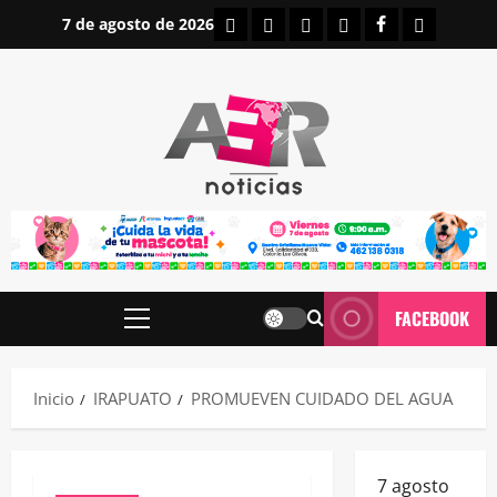
Saltar
INICIO
IRAPUATO
ESTATALES
NACIONALES
FACEBOOK
CONTAC
7 de agosto de 2026
al
contenido
FACEBOOK
Menú
principal
Inicio
IRAPUATO
PROMUEVEN CUIDADO DEL AGUA
7 agosto