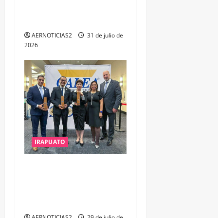
ESTUDIO, EMPLEO Y
DESARROLLO
AERNOTICIAS2
31 de julio de
2026
IRAPUATO
IRAPUATO OBTIENE EL
TRIPLE ARCO, LA MÁXIMA
DISTINCIÓN QUE OTORGA
CALEA
AERNOTICIAS2
29 de julio de