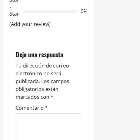
d
1
0%
e
Star
(Add your review)
e
n
t
Deja una respuesta
r
Tu dirección de correo
electrónico no será
a
publicada.
Los campos
obligatorios están
d
marcados con
*
a
Comentario
*
s