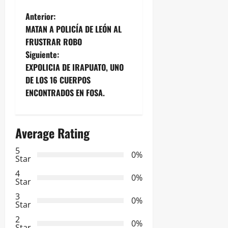
N
Anterior:
MATAN A POLICÍA DE LEÓN AL
a
FRUSTRAR ROBO
Siguiente:
v
EXPOLICIA DE IRAPUATO, UNO
e
DE LOS 16 CUERPOS
ENCONTRADOS EN FOSA.
g
a
Average Rating
c
5
0%
Star
i
4
0%
Star
ó
3
0%
Star
n
2
0%
Star