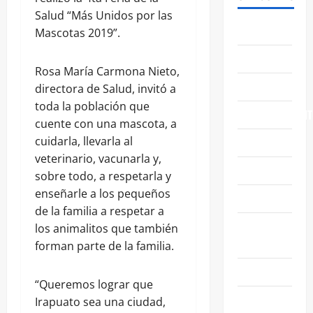
Salud “Más Unidos por las
ABASOLO
Mascotas 2019”.
CELAYA
Rosa María Carmona Nieto,
EDUCACIÓN
directora de Salud, invitó a
toda la población que
ENTRETENIMIENT
cuente con una mascota, a
cuidarla, llevarla al
ESTATALES
veterinario, vacunarla y,
FAMILIA
sobre todo, a respetarla y
enseñarle a los pequeños
GENERALES
de la familia a respetar a
GUANAJUATO
los animalitos que también
CAPITAL
forman parte de la familia.
IRAPUATO
“Queremos lograr que
LEÓN
Irapuato sea una ciudad,