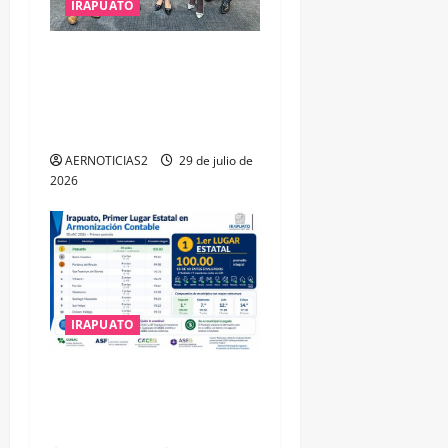
IRAPUATO
IRAPUATO OBTIENE EL
TRIPLE ARCO, LA MÁXIMA
DISTINCIÓN QUE OTORGA
CALEA
AERNOTICIAS2
29 de julio de
2026
IRAPUATO
IRAPUATO HACE EQUIPO Y
LOGRA CALIFICACIÓN
MÁXIMA EN GUANAJUATO