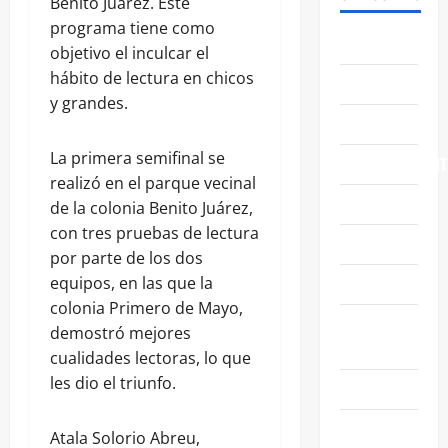
Benito Juárez. Este
programa tiene como
ABASOLO
objetivo el inculcar el
hábito de lectura en chicos
CELAYA
y grandes.
EDUCACIÓN
La primera semifinal se
ENTRETENIMIENT
realizó en el parque vecinal
ESTATALES
de la colonia Benito Juárez,
con tres pruebas de lectura
FAMILIA
por parte de los dos
GENERALES
equipos, en las que la
colonia Primero de Mayo,
GUANAJUATO
demostró mejores
CAPITAL
cualidades lectoras, lo que
les dio el triunfo.
IRAPUATO
LEÓN
Atala Solorio Abreu,