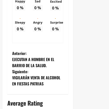
Happy
Sad
Excited
0
%
0
%
0
%
Sleepy
Angry
Surprise
0
%
0
%
0
%
N
Anterior:
EJECUTAN A HOMBRE EN EL
a
BARRIO DE LA SALUD.
Siguiente:
v
VIGILARÁN VENTA DE ALCOHOL
e
EN FIESTAS PATRIAS
g
Average Rating
a