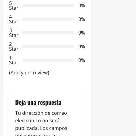
5
0%
c
Star
4
i
0%
Star
3
ó
0%
Star
2
n
0%
Star
d
1
0%
Star
e
(Add your review)
e
n
Deja una respuesta
t
Tu dirección de correo
r
electrónico no será
publicada.
Los campos
obligatorios están