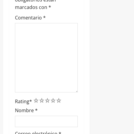
a
marcados con
*
d
Comentario
*
a
s
1
2
3
4
5
Rating
*
Nombre
*
Correo electrónico
*