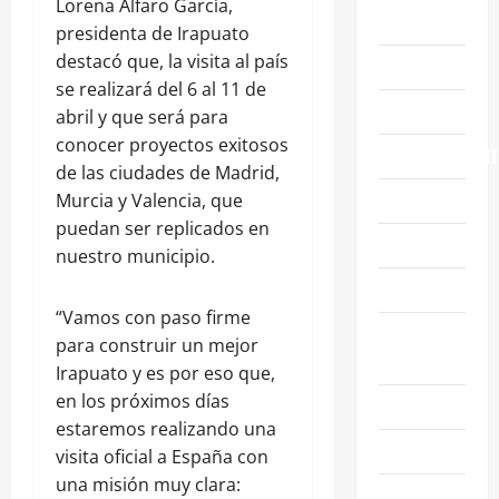
Lorena Alfaro García,
ABASOLO
presidenta de Irapuato
destacó que, la visita al país
CELAYA
se realizará del 6 al 11 de
EDUCACIÓN
abril y que será para
conocer proyectos exitosos
ENTRETENIMIENT
de las ciudades de Madrid,
ESTATALES
Murcia y Valencia, que
puedan ser replicados en
FAMILIA
nuestro municipio.
GENERALES
“Vamos con paso firme
GUANAJUATO
para construir un mejor
CAPITAL
Irapuato y es por eso que,
en los próximos días
IRAPUATO
estaremos realizando una
LEÓN
visita oficial a España con
una misión muy clara:
NACIONALES