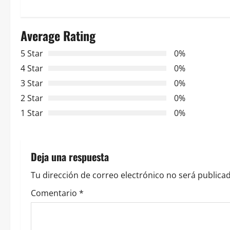
e
Average Rating
g
5 Star
0%
a
4 Star
0%
c
3 Star
0%
2 Star
0%
i
1 Star
0%
ó
n
Deja una respuesta
d
Tu dirección de correo electrónico no será publicad
e
Comentario
*
e