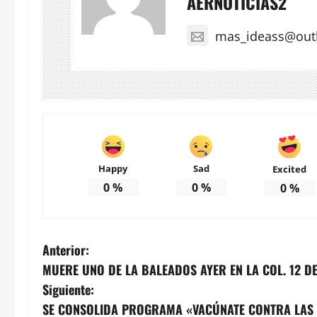
AERNOTICIAS2
mas_ideass@out
Happy
Sad
Excited
0
%
0
%
0
%
N
Anterior:
MUERE UNO DE LA BALEADOS AYER EN LA COL. 12 D
a
Siguiente:
v
SE CONSOLIDA PROGRAMA «VACÚNATE CONTRA LAS