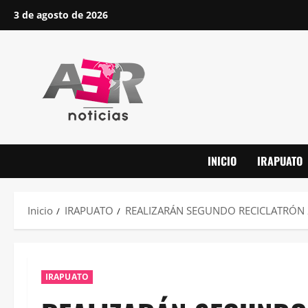
Saltar
3 de agosto de 2026
al
contenido
INICIO
IRAPUATO
Inicio
IRAPUATO
REALIZARÁN SEGUNDO RECICLATRÓN 
IRAPUATO