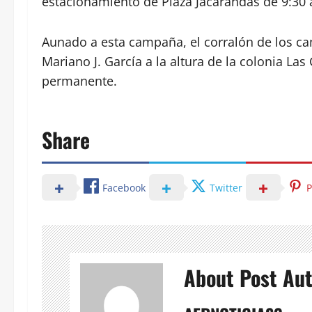
estacionamiento de Plaza Jacarandas de 9:30 
Aunado a esta campaña, el corralón de los c
Mariano J. García a la altura de la colonia La
permanente.
Share
Facebook
Twitter
P
About Post Au