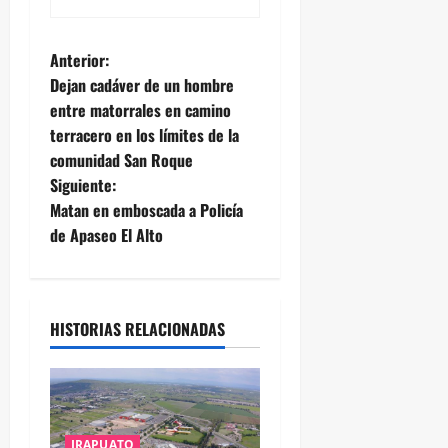
N
Anterior:
Dejan cadáver de un hombre
a
entre matorrales en camino
terracero en los límites de la
v
comunidad San Roque
e
Siguiente:
Matan en emboscada a Policía
g
de Apaseo El Alto
a
c
HISTORIAS RELACIONADAS
i
ó
n
IRAPUATO