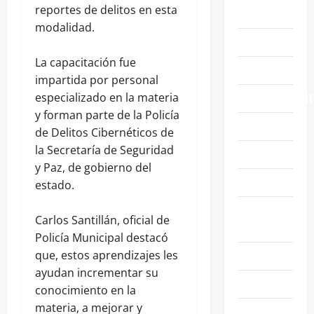
reportes de delitos en esta
ABASOLO
modalidad.
CELAYA
La capacitación fue
EDUCACIÓN
impartida por personal
ENTRETENIMIENT
especializado en la materia
y forman parte de la Policía
ESTATALES
de Delitos Cibernéticos de
la Secretaría de Seguridad
FAMILIA
y Paz, de gobierno del
GENERALES
estado.
GUANAJUATO
Carlos Santillán, oficial de
CAPITAL
Policía Municipal destacó
IRAPUATO
que, estos aprendizajes les
ayudan incrementar su
LEÓN
conocimiento en la
materia, a mejorar y
NACIONALES