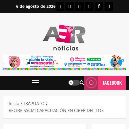
Saltar
INICIO
IRAPUATO
ESTATALES
NACIONALES
FACEBOOK
CONTAC
6 de agosto de 2026
al
contenido
FACEBOOK
Menú
principal
Inicio
IRAPUATO
RECIBE SSCMI CAPACITACIÓN EN CIBER DELITOS