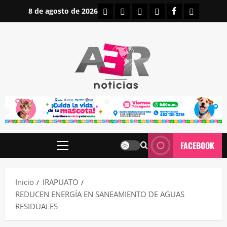
Saltar
INICIO
IRAPUATO
ESTATALES
NACIONALES
FACEBOOK
CONTAC
8 de agosto de 2026
al
contenido
FACEBOOK
Menú
principal
Inicio
IRAPUATO
REDUCEN ENERGÍA EN SANEAMIENTO DE AGUAS
RESIDUALES