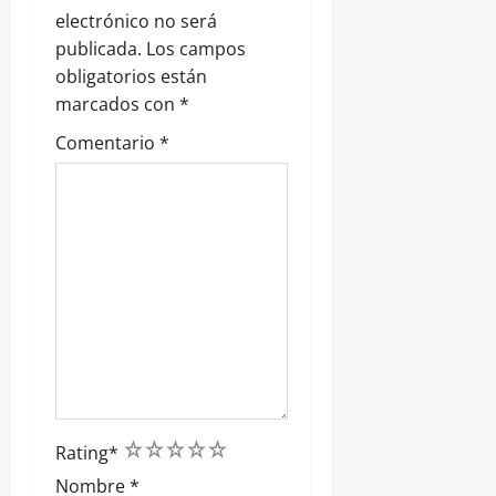
r
electrónico no será
publicada.
Los campos
a
obligatorios están
marcados con
*
d
Comentario
*
a
s
1
2
3
4
5
Rating
*
Nombre
*