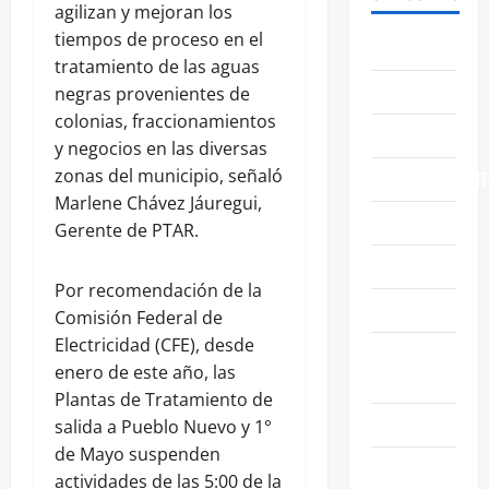
agilizan y mejoran los
tiempos de proceso en el
ABASOLO
tratamiento de las aguas
CELAYA
negras provenientes de
colonias, fraccionamientos
EDUCACIÓN
y negocios en las diversas
zonas del municipio, señaló
ENTRETENIMIENT
Marlene Chávez Jáuregui,
ESTATALES
Gerente de PTAR.
FAMILIA
Por recomendación de la
GENERALES
Comisión Federal de
Electricidad (CFE), desde
GUANAJUATO
enero de este año, las
CAPITAL
Plantas de Tratamiento de
IRAPUATO
salida a Pueblo Nuevo y 1°
de Mayo suspenden
LEÓN
actividades de las 5:00 de la