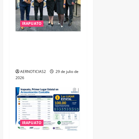
IRAPUATO
IRAPUATO OBTIENE EL
TRIPLE ARCO, LA MÁXIMA
DISTINCIÓN QUE OTORGA
CALEA
AERNOTICIAS2
29 de julio de
2026
IRAPUATO
IRAPUATO HACE EQUIPO Y