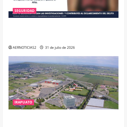
SEGURIDAD
VINCULAN A PROCESO A EX TESORERO DE APASEO
EL ALTO POR PROBABLE RESPONSABILIDAD EN
DELITOS DE CORRUPCIÓN
AERNOTICIAS2
31 de julio de 2026
IRAPUATO
IRAPUATO PROYECTA MÁS OPORTUNIDADES DE
ESTUDIO, EMPLEO Y DESARROLLO