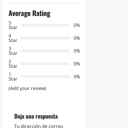
g
Average Rating
a
5
0%
c
Star
4
i
0%
Star
3
ó
0%
Star
2
n
0%
Star
d
1
0%
Star
e
(Add your review)
e
n
Deja una respuesta
t
Tu dirección de correo