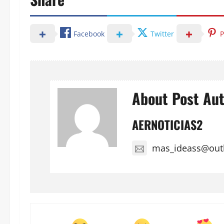
Facebook
Twitter
P
About Post Au
AERNOTICIAS2
mas_ideass@out