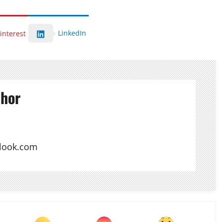
LinkedIn
interest
thor
look.com