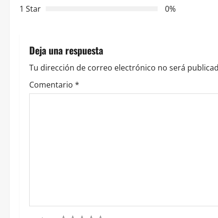
i
1 Star
0%
ó
n
Deja una respuesta
d
Tu dirección de correo electrónico no será publicad
e
Comentario
*
e
n
t
r
a
d