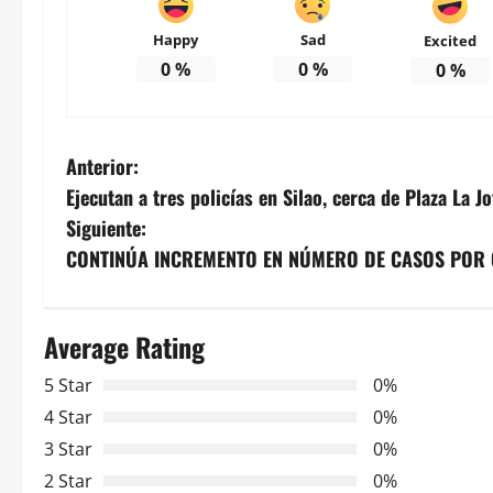
Happy
Sad
Excited
0
%
0
%
0
%
N
Anterior:
Ejecutan a tres policías en Silao, cerca de Plaza La J
a
Siguiente:
v
CONTINÚA INCREMENTO EN NÚMERO DE CASOS POR
e
Average Rating
g
5 Star
0%
a
4 Star
0%
c
3 Star
0%
2 Star
0%