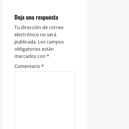
e
n
Deja una respuesta
t
Tu dirección de correo
r
electrónico no será
publicada.
Los campos
a
obligatorios están
marcados con
*
d
Comentario
*
a
s