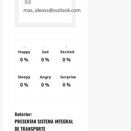
mas_ideass@outlook.com
Happy
Sad
Excited
0
%
0
%
0
%
Sleepy
Angry
Surprise
0
%
0
%
0
%
N
Anterior:
PRESENTAN SISTEMA INTEGRAL
a
DE TRANSPORTE