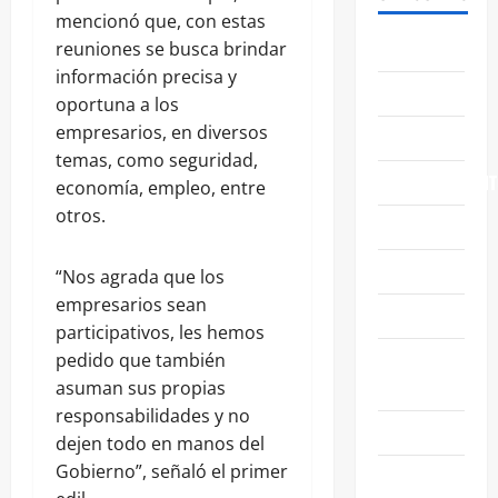
mencionó que, con estas
ABASOLO
reuniones se busca brindar
información precisa y
CELAYA
oportuna a los
empresarios, en diversos
EDUCACIÓN
temas, como seguridad,
ENTRETENIMIENT
economía, empleo, entre
otros.
ESTATALES
FAMILIA
“Nos agrada que los
empresarios sean
GENERALES
participativos, les hemos
GUANAJUATO
pedido que también
CAPITAL
asuman sus propias
responsabilidades y no
IRAPUATO
dejen todo en manos del
Gobierno”, señaló el primer
LEÓN