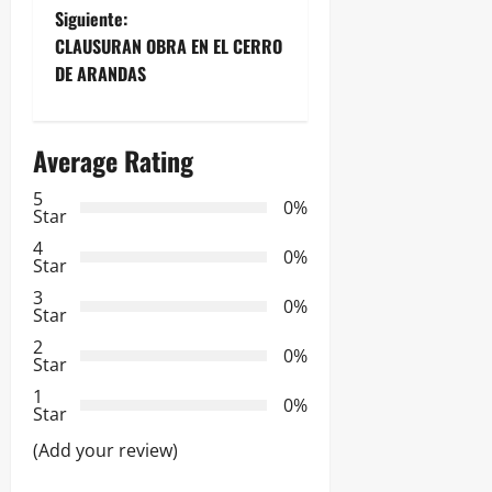
Siguiente:
v
CLAUSURAN OBRA EN EL CERRO
e
DE ARANDAS
g
Average Rating
a
5
0%
c
Star
4
i
0%
Star
3
ó
0%
Star
2
n
0%
Star
d
1
0%
Star
e
(Add your review)