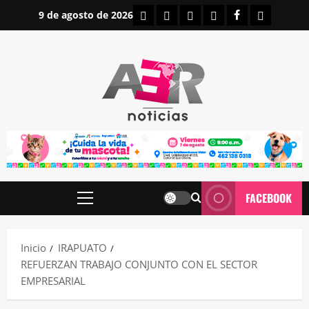
Saltar
INICIO
IRAPUATO
ESTATALES
NACIONALES
FACEBOOK
CONTAC
9 de agosto de 2026
al
contenido
FACEBOOK
Menú
principal
Inicio
IRAPUATO
REFUERZAN TRABAJO CONJUNTO CON EL SECTOR
EMPRESARIAL