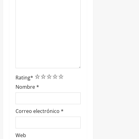
s
1
2
3
4
5
Rating
*
Nombre
*
Correo electrónico
*
Web