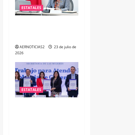
ESTATALES
Impulsa PAN iniciativa para
fortalecer la salud mental
de las y los policías
AERNOTICIAS2
23 de julio de
2026
ESTATALES
FORTALECEN ATENCIÓN A
MUJERES A TRAVÉS DE LA
PROFESIONALIZACIÓN DEL
PERSONAL DE PRIMER