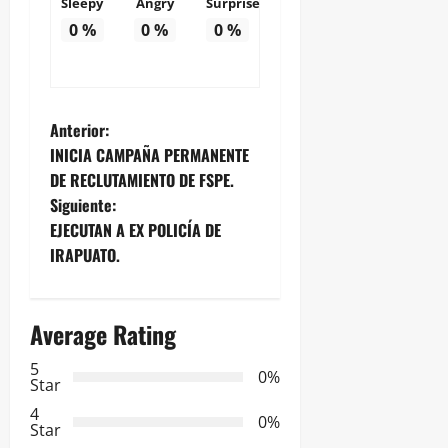
Sleepy
Angry
Surprise
0
%
0
%
0
%
N
Anterior:
INICIA CAMPAÑA PERMANENTE
a
DE RECLUTAMIENTO DE FSPE.
Siguiente:
v
EJECUTAN A EX POLICÍA DE
e
IRAPUATO.
g
Average Rating
a
5
0%
c
Star
4
i
0%
Star