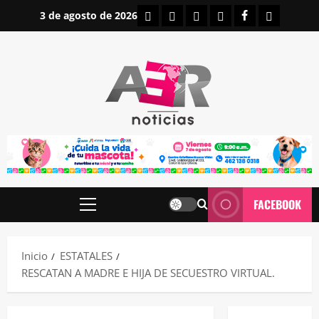
Saltar
INICIO
IRAPUATO
ESTATALES
NACIONALES
FACEBOOK
CONTAC
3 de agosto de 2026
al
contenido
FACEBOOK
Menú
principal
Inicio
ESTATALES
RESCATAN A MADRE E HIJA DE SECUESTRO VIRTUAL.