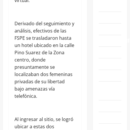
virtual.
ABASOLO
CELAYA
Derivado del seguimiento y
EDUCACIÓN
análisis, efectivos de las
FSPE se trasladaron hasta
ENTRETENIMIENT
un hotel ubicado en la calle
ESTATALES
Pino Suarez de la Zona
centro, donde
FAMILIA
presuntamente se
localizaban dos femeninas
GENERALES
privadas de su libertad
GUANAJUATO
bajo amenazas vía
CAPITAL
telefónica.
IRAPUATO
LEÓN
Al ingresar al sitio, se logró
ubicar a estas dos
NACIONALES