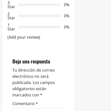
3
ó
0%
Star
2
n
0%
Star
d
1
0%
Star
e
(Add your review)
e
n
Deja una respuesta
t
Tu dirección de correo
r
electrónico no será
publicada.
Los campos
a
obligatorios están
marcados con
*
d
Comentario
*
a