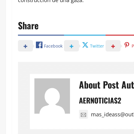
Share
Facebook
Twitter
P
About Post Au
AERNOTICIAS2
mas_ideass@out