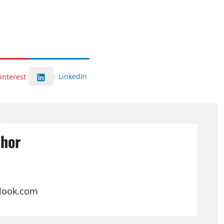
LinkedIn
interest
thor
look.com