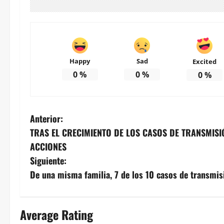
Happy
Sad
Excited
0
%
0
%
0
%
N
Anterior:
TRAS EL CRECIMIENTO DE LOS CASOS DE TRANSMISIÓ
a
ACCIONES
v
Siguiente:
De una misma familia, 7 de los 10 casos de transmis
e
g
Average Rating