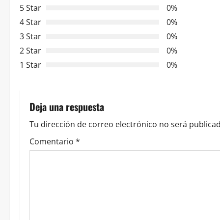
a
5 Star
0%
c
4 Star
0%
3 Star
0%
i
2 Star
0%
ó
1 Star
0%
n
d
Deja una respuesta
e
Tu dirección de correo electrónico no será publicad
e
Comentario
*
n
t
r