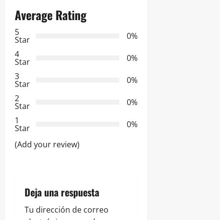
g
Average Rating
a
5
0%
c
Star
4
i
0%
Star
3
ó
0%
Star
2
n
0%
Star
d
1
0%
Star
e
(Add your review)
e
n
Deja una respuesta
t
Tu dirección de correo