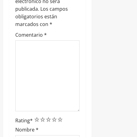
r
electrónico no será
publicada.
Los campos
a
obligatorios están
marcados con
*
d
Comentario
*
a
s
1
2
3
4
5
Rating
*
Nombre
*