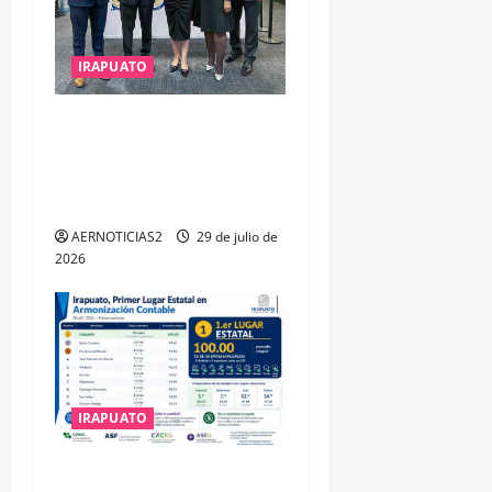
IRAPUATO
IRAPUATO OBTIENE EL
TRIPLE ARCO, LA MÁXIMA
DISTINCIÓN QUE OTORGA
CALEA
AERNOTICIAS2
29 de julio de
2026
IRAPUATO
IRAPUATO HACE EQUIPO Y