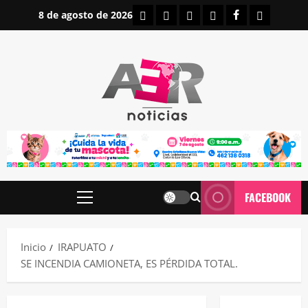
Saltar
INICIO
IRAPUATO
ESTATALES
NACIONALES
FACEBOOK
CONTAC
8 de agosto de 2026
al
contenido
FACEBOOK
Menú
principal
Inicio
IRAPUATO
SE INCENDIA CAMIONETA, ES PÉRDIDA TOTAL.