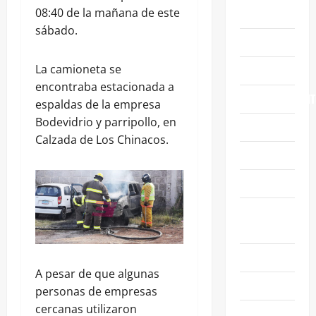
08:40 de la mañana de este
ABASOLO
sábado.
CELAYA
La camioneta se
EDUCACIÓN
encontraba estacionada a
ENTRETENIMIENT
espaldas de la empresa
Bodevidrio y parripollo, en
ESTATALES
Calzada de Los Chinacos.
FAMILIA
GENERALES
GUANAJUATO
CAPITAL
IRAPUATO
A pesar de que algunas
LEÓN
personas de empresas
cercanas utilizaron
NACIONALES