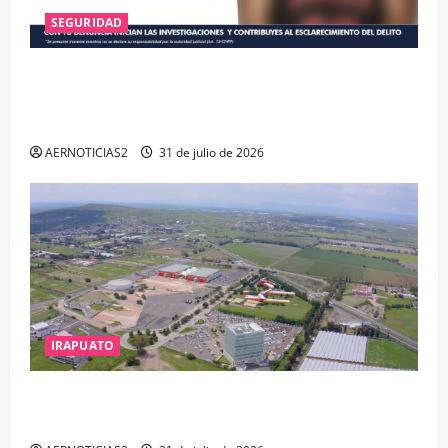
SEGURIDAD
VINCULAN A PROCESO A EX TESORERO DE APASEO
EL ALTO POR PROBABLE RESPONSABILIDAD EN
DELITOS DE CORRUPCIÓN
AERNOTICIAS2
31 de julio de 2026
IRAPUATO
IRAPUATO PROYECTA MÁS OPORTUNIDADES DE
ESTUDIO, EMPLEO Y DESARROLLO