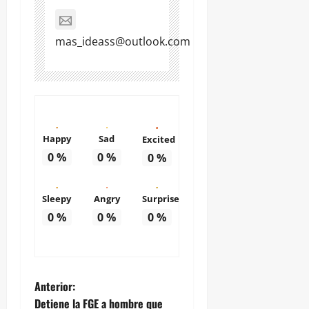
mas_ideass@outlook.com
Happy
Sad
Excited
0
%
0
%
0
%
Sleepy
Angry
Surprise
0
%
0
%
0
%
N
Anterior:
Detiene la FGE a hombre que