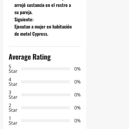
a
arrojó sustancia en el rostro a
su pareja.
v
Siguiente:
e
Ejecutan a mujer en habitación
de motel Cypress.
g
a
Average Rating
c
5
0%
Star
i
4
0%
Star
ó
3
0%
Star
n
2
0%
Star
d
1
0%
e
Star