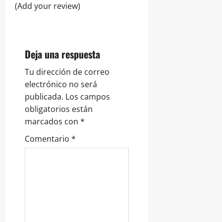
(Add your review)
e
n
t
Deja una respuesta
r
Tu dirección de correo
electrónico no será
a
publicada.
Los campos
obligatorios están
d
marcados con
*
a
Comentario
*
s