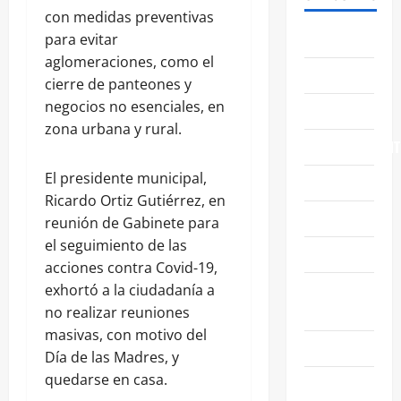
con medidas preventivas
ABASOLO
para evitar
aglomeraciones, como el
CELAYA
cierre de panteones y
negocios no esenciales, en
EDUCACIÓN
zona urbana y rural.
ENTRETENIMIENT
El presidente municipal,
ESTATALES
Ricardo Ortiz Gutiérrez, en
FAMILIA
reunión de Gabinete para
el seguimiento de las
GENERALES
acciones contra Covid-19,
GUANAJUATO
exhortó a la ciudadanía a
CAPITAL
no realizar reuniones
masivas, con motivo del
IRAPUATO
Día de las Madres, y
quedarse en casa.
LEÓN