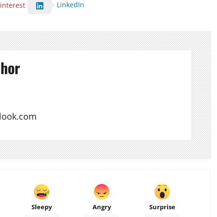
LinkedIn
interest
thor
look.com
Sleepy
Angry
Surprise