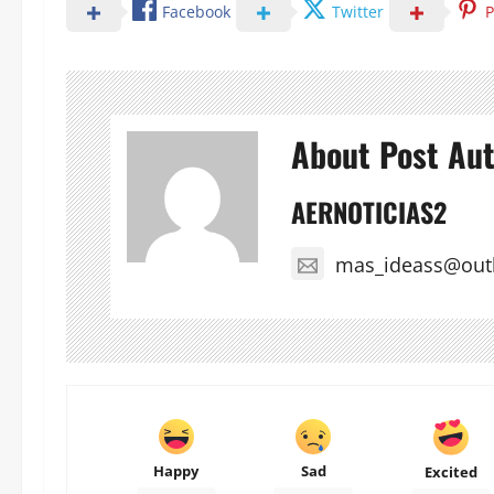
Facebook
Twitter
P
About Post Au
AERNOTICIAS2
mas_ideass@out
Happy
Sad
Excited