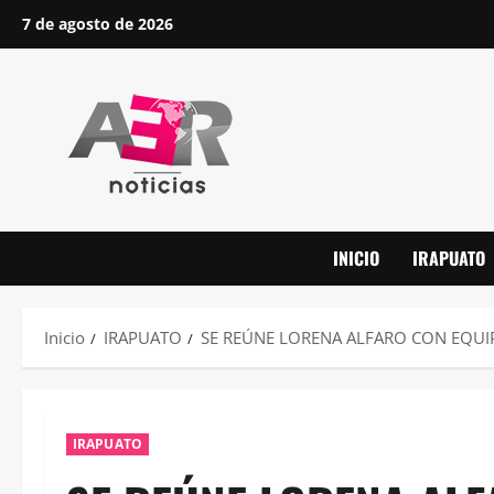
Saltar
7 de agosto de 2026
al
contenido
INICIO
IRAPUATO
Inicio
IRAPUATO
SE REÚNE LORENA ALFARO CON EQU
IRAPUATO