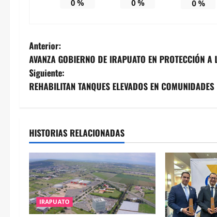
0
%
0
%
0
%
N
Anterior:
AVANZA GOBIERNO DE IRAPUATO EN PROTECCIÓN A 
a
Siguiente:
v
REHABILITAN TANQUES ELEVADOS EN COMUNIDADES
e
g
HISTORIAS RELACIONADAS
a
c
i
IRAPUATO
ó