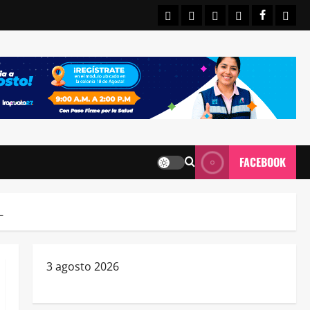
INICIO
IRAPUATO
ESTATALES
NACIONALE
FACEBO
CON
FACEBOOK
L
3 agosto 2026