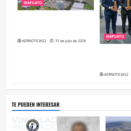
IRAPUATO
ó
n
IRAPUATO PROYECTA MÁS
OPORTUNIDADES DE ESTUDIO,
d
EMPLEO Y DESARROLLO
IRAPUATO
AERNOTICIAS2
31 de julio de 2026
e
IRAPUATO OBT
e
ARCO, LA MÁX
OTORGA CALE
n
AERNOTICIAS2
t
r
a
TE PUEDEN INTERESAR
d