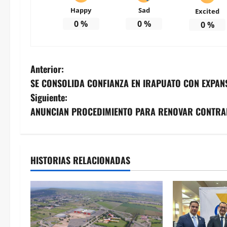
Happy
Sad
Excited
0
%
0
%
0
%
N
Anterior:
SE CONSOLIDA CONFIANZA EN IRAPUATO CON EXPANS
a
Siguiente:
v
ANUNCIAN PROCEDIMIENTO PARA RENOVAR CONTRA
e
g
HISTORIAS RELACIONADAS
a
c
i