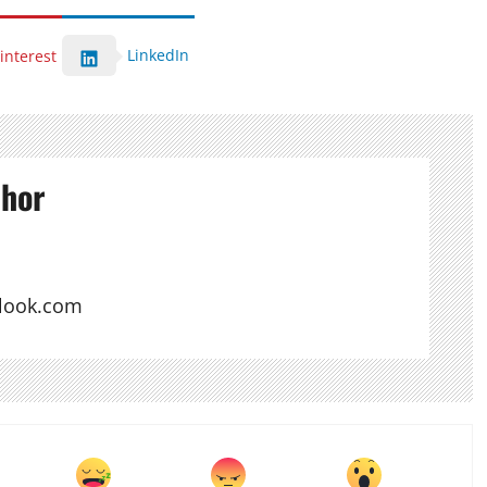
LinkedIn
interest
thor
look.com