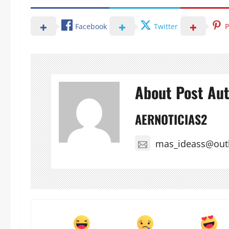
Facebook
Twitter
P
About Post Au
AERNOTICIAS2
mas_ideass@out