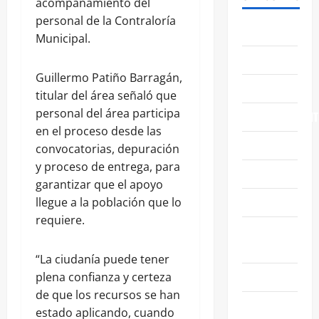
acompañamiento del
personal de la Contraloría
ABASOLO
Municipal.
CELAYA
Guillermo Patiño Barragán,
EDUCACIÓN
titular del área señaló que
personal del área participa
ENTRETENIMIENT
en el proceso desde las
ESTATALES
convocatorias, depuración
y proceso de entrega, para
FAMILIA
garantizar que el apoyo
GENERALES
llegue a la población que lo
requiere.
GUANAJUATO
CAPITAL
“La ciudanía puede tener
IRAPUATO
plena confianza y certeza
de que los recursos se han
LEÓN
estado aplicando, cuando