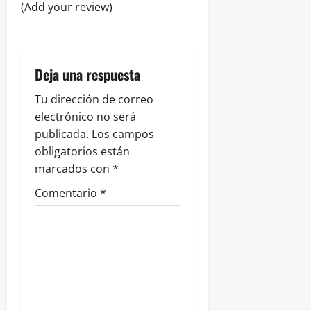
n
(Add your review)
t
r
Deja una respuesta
a
Tu dirección de correo
electrónico no será
d
publicada.
Los campos
obligatorios están
a
marcados con
*
s
Comentario
*