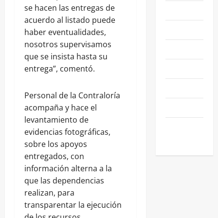
se hacen las entregas de
NACIONALES
acuerdo al listado puede
NEGOCIOS
haber eventualidades,
nosotros supervisamos
POLÍTICA
que se insista hasta su
SALAMANCA
entrega”, comentó.
SALUD
Personal de la Contraloría
SEGURIDAD
acompaña y hace el
levantamiento de
SIN
evidencias fotográficas,
CATEGORIA
sobre los apoyos
entregados, con
información alterna a la
que las dependencias
realizan, para
transparentar la ejecución
de los recursos.