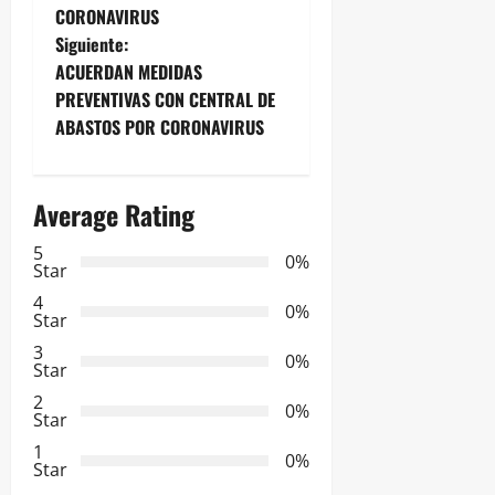
v
CORONAVIRUS
e
Siguiente:
ACUERDAN MEDIDAS
g
PREVENTIVAS CON CENTRAL DE
ABASTOS POR CORONAVIRUS
a
c
Average Rating
i
5
0%
Star
ó
4
0%
n
Star
3
0%
d
Star
2
0%
e
Star
1
e
0%
Star