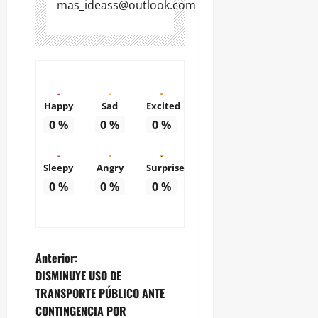
mas_ideass@outlook.com
Happy
Sad
Excited
0
%
0
%
0
%
Sleepy
Angry
Surprise
0
%
0
%
0
%
N
Anterior:
DISMINUYE USO DE
a
TRANSPORTE PÚBLICO ANTE
CONTINGENCIA POR