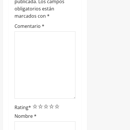
publicada.
Los campos
d
obligatorios están
marcados con
*
a
Comentario
*
s
1
2
3
4
5
Rating
*
Nombre
*