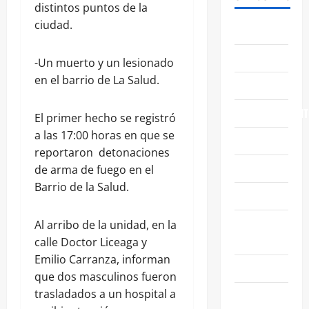
distintos puntos de la
ciudad.
ABASOLO
CELAYA
-Un muerto y un lesionado
en el barrio de La Salud.
EDUCACIÓN
ENTRETENIMIENT
El primer hecho se registró
a las 17:00 horas en que se
ESTATALES
reportaron detonaciones
FAMILIA
de arma de fuego en el
Barrio de la Salud.
GENERALES
GUANAJUATO
Al arribo de la unidad, en la
CAPITAL
calle Doctor Liceaga y
Emilio Carranza, informan
IRAPUATO
que dos masculinos fueron
trasladados a un hospital a
LEÓN