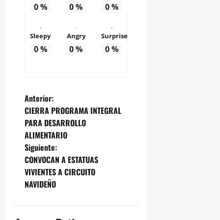
0
%
0
%
0
%
Sleepy
Angry
Surprise
0
%
0
%
0
%
N
Anterior:
CIERRA PROGRAMA INTEGRAL
a
PARA DESARROLLO
ALIMENTARIO
v
Siguiente:
e
CONVOCAN A ESTATUAS
VIVIENTES A CIRCUITO
g
NAVIDEÑO
a