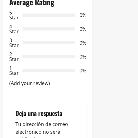
Average Rating
c
5
i
0%
Star
ó
4
0%
Star
n
3
0%
Star
d
2
0%
Star
e
1
0%
Star
e
(Add your review)
n
t
Deja una respuesta
r
Tu dirección de correo
a
electrónico no será