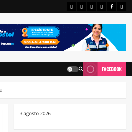
INICIO
IRAPUATO
ESTATALES
NACIONALE
FACEBO
CON
FACEBOOK
bo
3 agosto 2026