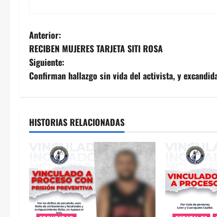
N
Anterior:
RECIBEN MUJERES TARJETA SITI ROSA
a
Siguiente:
v
Confirman hallazgo sin vida del activista, y excandid
e
g
HISTORIAS RELACIONADAS
a
c
i
ó