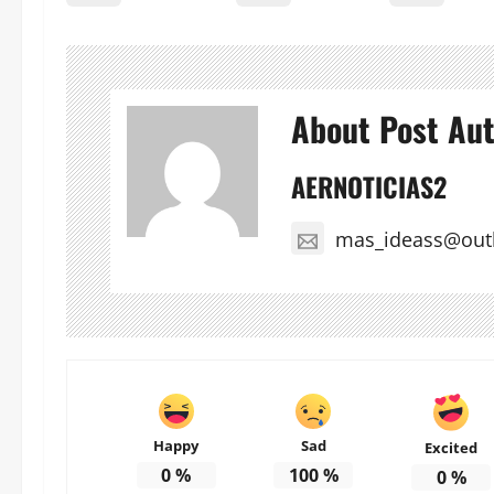
About Post Au
AERNOTICIAS2
mas_ideass@out
Happy
Sad
Excited
0
%
100
%
0
%