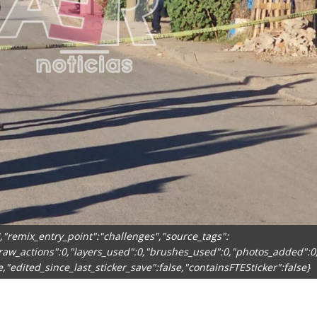
],"remix_entry_point":"challenges","source_tags":
draw_actions":0,"layers_used":0,"brushes_used":0,"photos_added":0,
lse,"edited_since_last_sticker_save":false,"containsFTESticker":false}