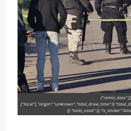
{"remix_data":[
["local"],"origin":"unknown","total_draw_time":0,"total_
{},"tools_used":{},"is_sticker":fa