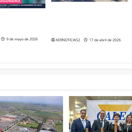
SEGURIDAD
LA FGE ESCLARECE DOBLE
ALÍA DE GUANAJUATO
F3MINICID1O EN #IRAPUATO Y
ES Y DESARTICULA
LOGRA LA VINCULACIÓN A
INFANTIL
PROCESO DE TRES SUJETOS
9 de mayo de 2026
AERNOTICIAS2
17 de abril de 2026