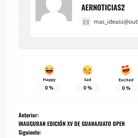
AERNOTICIAS2
mas_ideass@out
Happy
Sad
Excited
0
%
0
%
0
%
N
Anterior:
INAUGURAN EDICIÓN XV DE GUANAJUATO OPEN
a
Siguiente: