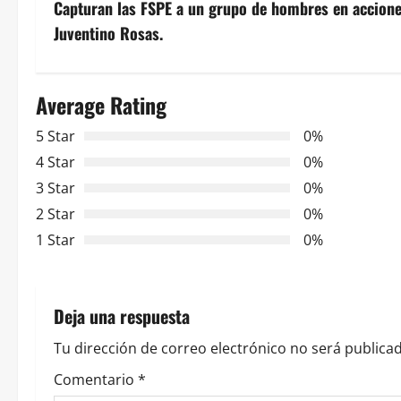
v
Capturan las FSPE a un grupo de hombres en accione
Juventino Rosas.
e
g
Average Rating
a
5 Star
0%
c
4 Star
0%
3 Star
0%
i
2 Star
0%
ó
1 Star
0%
n
d
Deja una respuesta
e
Tu dirección de correo electrónico no será publicad
e
Comentario
*