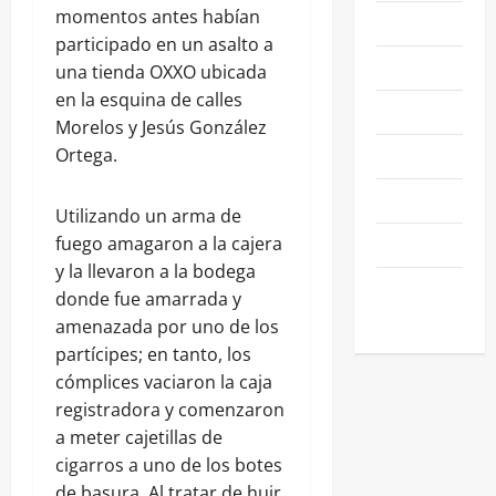
momentos antes habían
NACIONALES
participado en un asalto a
NEGOCIOS
una tienda OXXO ubicada
en la esquina de calles
POLÍTICA
Morelos y Jesús González
SALAMANCA
Ortega.
SALUD
Utilizando un arma de
SEGURIDAD
fuego amagaron a la cajera
y la llevaron a la bodega
SIN
donde fue amarrada y
CATEGORIA
amenazada por uno de los
partícipes; en tanto, los
cómplices vaciaron la caja
registradora y comenzaron
a meter cajetillas de
cigarros a uno de los botes
de basura. Al tratar de huir