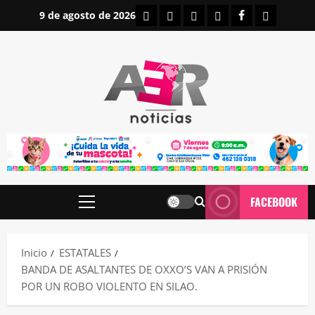
Saltar
INICIO
IRAPUATO
ESTATALES
NACIONALES
FACEBOOK
CONTAC
9 de agosto de 2026
al
contenido
FACEBOOK
Menú
principal
Inicio
ESTATALES
BANDA DE ASALTANTES DE OXXO’S VAN A PRISIÓN
POR UN ROBO VIOLENTO EN SILAO.