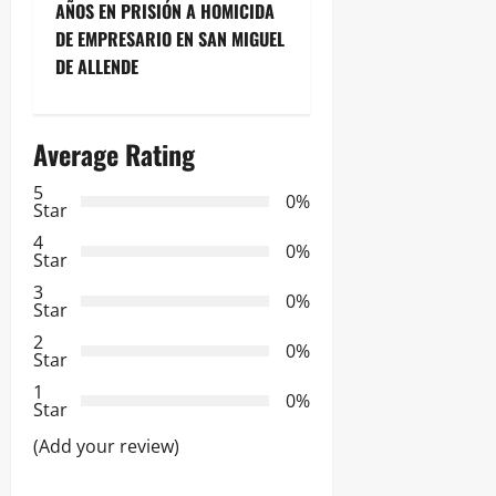
AÑOS EN PRISIÓN A HOMICIDA
g
DE EMPRESARIO EN SAN MIGUEL
DE ALLENDE
a
c
Average Rating
i
5
0%
Star
ó
4
0%
n
Star
3
0%
d
Star
2
0%
e
Star
1
e
0%
Star
n
(Add your review)