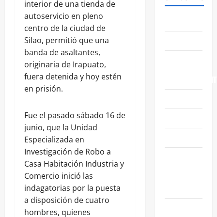
interior de una tienda de
autoservicio en pleno
ABASOLO
centro de la ciudad de
CELAYA
Silao, permitió que una
banda de asaltantes,
EDUCACIÓN
originaria de Irapuato,
fuera detenida y hoy estén
ENTRETENIMIENT
en prisión.
ESTATALES
Fue el pasado sábado 16 de
FAMILIA
junio, que la Unidad
GENERALES
Especializada en
Investigación de Robo a
GUANAJUATO
Casa Habitación Industria y
CAPITAL
Comercio inició las
IRAPUATO
indagatorias por la puesta
a disposición de cuatro
LEÓN
hombres, quienes