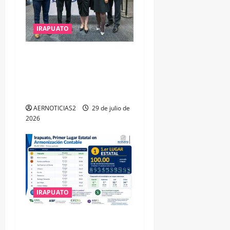
IRAPUATO
IRAPUATO OBTIENE EL
TRIPLE ARCO, LA MÁXIMA
DISTINCIÓN QUE OTORGA
CALEA
AERNOTICIAS2
29 de julio de
2026
IRAPUATO
IRAPUATO HACE EQUIPO Y