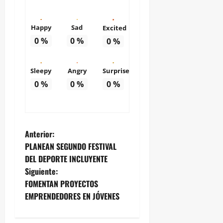
Happy
Sad
Excited
0
%
0
%
0
%
Sleepy
Angry
Surprise
0
%
0
%
0
%
N
Anterior:
PLANEAN SEGUNDO FESTIVAL
a
DEL DEPORTE INCLUYENTE
Siguiente:
v
FOMENTAN PROYECTOS
e
EMPRENDEDORES EN JÓVENES
g