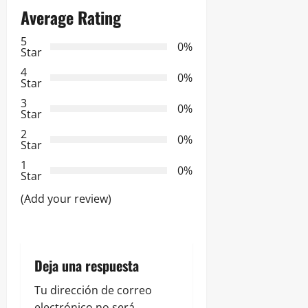
Average Rating
a
5
0%
c
Star
4
i
0%
Star
3
ó
0%
Star
2
n
0%
Star
d
1
0%
Star
e
(Add your review)
e
n
Deja una respuesta
t
Tu dirección de correo
electrónico no será