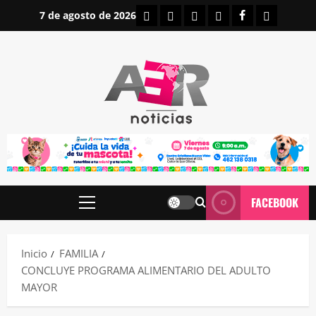
Saltar
INICIO
IRAPUATO
ESTATALES
NACIONALES
FACEBOOK
CONTAC
7 de agosto de 2026
al
contenido
FACEBOOK
Menú
principal
Inicio
FAMILIA
CONCLUYE PROGRAMA ALIMENTARIO DEL ADULTO
MAYOR