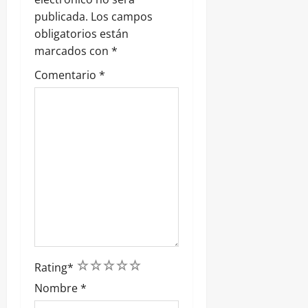
r
publicada.
Los campos
a
obligatorios están
marcados con
*
d
Comentario
*
a
s
1
2
3
4
5
Rating
*
Nombre
*