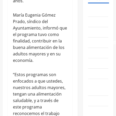
años.
ABASOLO
María Eugenia Gómez
CELAYA
Prado, síndico del
Ayuntamiento, informó que
EDUCACIÓN
el programa tuvo como
finalidad, contribuir en la
ENTRETENIMIENT
buena alimentación de los
ESTATALES
adultos mayores y en su
economía.
FAMILIA
GENERALES
“Estos programas son
enfocados a que ustedes,
GUANAJUATO
nuestros adultos mayores,
CAPITAL
tengan una alimentación
IRAPUATO
saludable, y a través de
este programa
LEÓN
reconocemos el trabajo