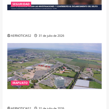
SEGURIDAD
VINCULAN A PROCESO A EX TESORERO DE APASEO
EL ALTO POR PROBABLE RESPONSABILIDAD EN
DELITOS DE CORRUPCIÓN
AERNOTICIAS2
31 de julio de 2026
IRAPUATO
IRAPUATO PROYECTA MÁS OPORTUNIDADES DE
ESTUDIO, EMPLEO Y DESARROLLO
AERNOTICIAS2
31 de julio de 2026