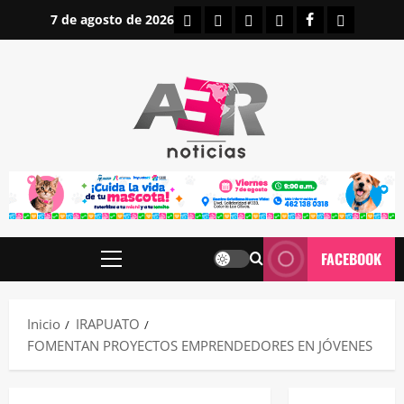
Saltar
INICIO
IRAPUATO
ESTATALES
NACIONALES
FACEBOOK
CONTAC
7 de agosto de 2026
al
contenido
FACEBOOK
Menú
principal
Inicio
IRAPUATO
FOMENTAN PROYECTOS EMPRENDEDORES EN JÓVENES