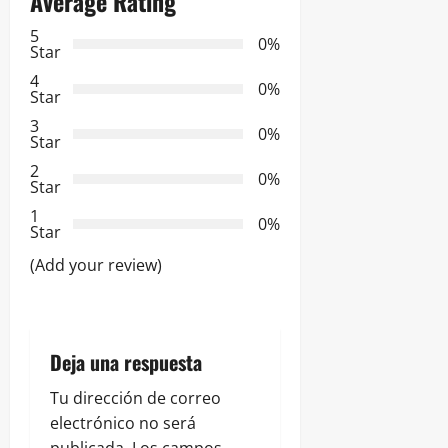
Average Rating
c
5
i
0%
Star
ó
4
0%
Star
n
3
0%
Star
d
2
0%
Star
e
1
0%
Star
e
(Add your review)
n
t
Deja una respuesta
r
Tu dirección de correo
a
electrónico no será