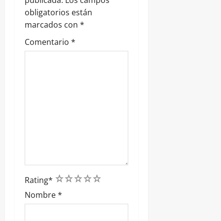
publicada.
Los campos
d
obligatorios están
marcados con
*
a
Comentario
*
s
1
2
3
4
5
Rating
*
Nombre
*