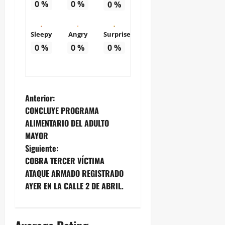
0
%
0
%
0
%
Sleepy
Angry
Surprise
0
%
0
%
0
%
N
Anterior:
CONCLUYE PROGRAMA
a
ALIMENTARIO DEL ADULTO
MAYOR
v
Siguiente:
e
COBRA TERCER VÍCTIMA
ATAQUE ARMADO REGISTRADO
g
AYER EN LA CALLE 2 DE ABRIL.
a