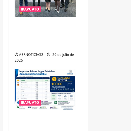
IRAPUATO
IRAPUATO OBTIENE EL
TRIPLE ARCO, LA MÁXIMA
DISTINCIÓN QUE OTORGA
CALEA
AERNOTICIAS2
29 de julio de
2026
IRAPUATO
IRAPUATO HACE EQUIPO Y
LOGRA CALIFICACIÓN