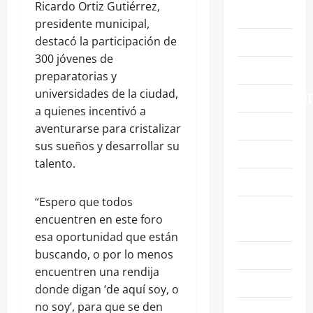
Ricardo Ortiz Gutiérrez,
ABASOLO
presidente municipal,
CELAYA
destacó la participación de
300 jóvenes de
EDUCACIÓN
preparatorias y
universidades de la ciudad,
ENTRETENIMIENT
a quienes incentivó a
ESTATALES
aventurarse para cristalizar
sus sueños y desarrollar su
FAMILIA
talento.
GENERALES
“Espero que todos
GUANAJUATO
encuentren en este foro
CAPITAL
esa oportunidad que están
IRAPUATO
buscando, o por lo menos
encuentren una rendija
LEÓN
donde digan ‘de aquí soy, o
no soy’, para que se den
NACIONALES