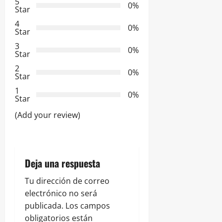
5
0%
c
Star
4
i
0%
Star
3
ó
0%
Star
2
n
0%
Star
d
1
0%
Star
e
(Add your review)
e
n
Deja una respuesta
t
Tu dirección de correo
r
electrónico no será
publicada.
Los campos
a
obligatorios están