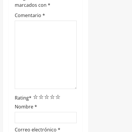
marcados con
*
d
Comentario
*
a
s
1
2
3
4
5
Rating
*
Nombre
*
Correo electrónico
*