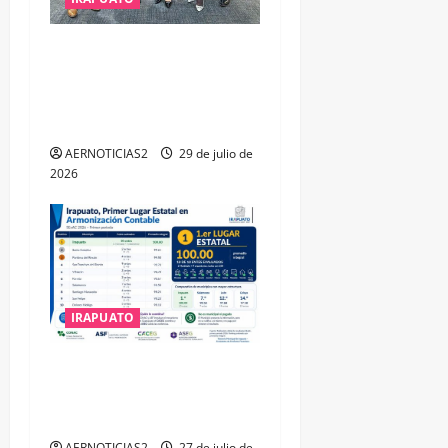
IRAPUATO OBTIENE EL
TRIPLE ARCO, LA MÁXIMA
DISTINCIÓN QUE OTORGA
CALEA
AERNOTICIAS2
29 de julio de
2026
IRAPUATO
IRAPUATO HACE EQUIPO Y
LOGRA CALIFICACIÓN
MÁXIMA EN GUANAJUATO
AERNOTICIAS2
27 de julio de