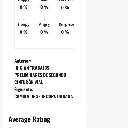
0
%
0
%
0
%
Sleepy
Angry
Surprise
0
%
0
%
0
%
N
Anterior:
INICIAN TRABAJOS
a
PRELIMINARES DE SEGUNDO
CINTURÓN VIAL
v
Siguiente:
e
CAMBIA DE SEDE COPA URBANA
g
Average Rating
a