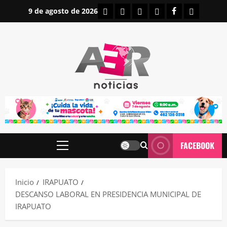
Saltar
INICIO
IRAPUATO
ESTATALES
NACIONALES
FACEBOOK
CONTAC
9 de agosto de 2026
al
contenido
FACEBOOK
Menú
principal
Inicio
IRAPUATO
DESCANSO LABORAL EN PRESIDENCIA MUNICIPAL DE
IRAPUATO