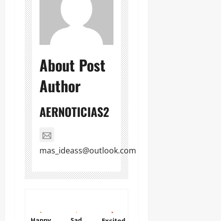
About Post
Author
AERNOTICIAS2
mas_ideass@outlook.com
Happy
Sad
Excited