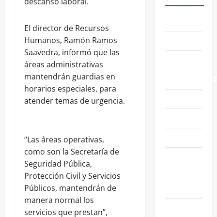
descanso laboral.
ABASOLO
El director de Recursos
CELAYA
Humanos, Ramón Ramos
Saavedra, informó que las
EDUCACIÓN
áreas administrativas
mantendrán guardias en
ENTRETENIMIENT
horarios especiales, para
ESTATALES
atender temas de urgencia.
FAMILIA
GENERALES
“Las áreas operativas,
como son la Secretaría de
GUANAJUATO
Seguridad Pública,
CAPITAL
Protección Civil y Servicios
IRAPUATO
Públicos, mantendrán de
manera normal los
LEÓN
servicios que prestan”,