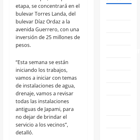
etapa, se concentrará en el
ABASOLO
bulevar Torres Landa, del
bulevar Díaz Ordaz a la
CELAYA
avenida Guerrero, con una
inversión de 25 millones de
EDUCACIÓN
pesos.
ENTRETENIMIENT
“Esta semana se están
ESTATALES
iniciando los trabajos,
FAMILIA
vamos a iniciar con temas
de instalaciones de agua,
GENERALES
drenaje, vamos a revisar
GUANAJUATO
todas las instalaciones
CAPITAL
antiguas de Japami, para
no dejar de brindar el
IRAPUATO
servicio a los vecinos”,
detalló.
LEÓN