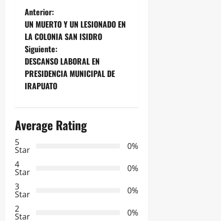
N
Anterior:
UN MUERTO Y UN LESIONADO EN
a
LA COLONIA SAN ISIDRO
Siguiente:
v
DESCANSO LABORAL EN
e
PRESIDENCIA MUNICIPAL DE
IRAPUATO
g
a
Average Rating
c
5
0%
Star
i
4
0%
Star
ó
3
0%
Star
n
2
0%
Star