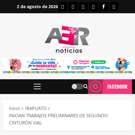
Saltar
INICIO
IRAPUATO
ESTATALES
NACIONALES
FACEBOOK
CONTAC
2 de agosto de 2026
al
contenido
FACEBOOK
Menú
principal
Inicio
IRAPUATO
INICIAN TRABAJOS PRELIMINARES DE SEGUNDO
CINTURÓN VIAL