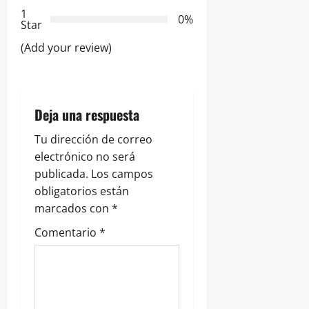
d
1
0%
e
Star
(Add your review)
e
n
t
Deja una respuesta
r
Tu dirección de correo
electrónico no será
a
publicada.
Los campos
obligatorios están
d
marcados con
*
a
Comentario
*
s