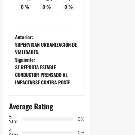
0
%
0
%
0
%
N
Anterior:
SUPERVISAN URBANIZACIÓN DE
a
VIALIDADES.
Siguiente:
v
SE REPORTA ESTABLE
e
CONDUCTOR PRENSADO AL
IMPACTARSE CONTRA POSTE.
g
a
Average Rating
c
5
0%
Star
i
4
0%
Star