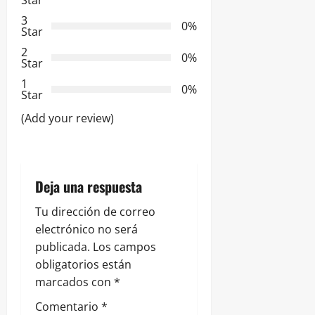
ó
3
0%
Star
n
2
0%
Star
d
1
0%
e
Star
(Add your review)
e
n
t
Deja una respuesta
r
Tu dirección de correo
electrónico no será
a
publicada.
Los campos
obligatorios están
d
marcados con
*
a
Comentario
*