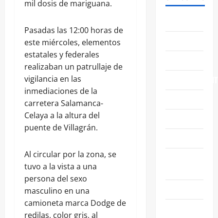
mil dosis de mariguana.
ABASOLO
Pasadas las 12:00 horas de
CELAYA
este miércoles, elementos
estatales y federales
EDUCACIÓN
realizaban un patrullaje de
vigilancia en las
ENTRETENIMIENT
inmediaciones de la
ESTATALES
carretera Salamanca-
Celaya a la altura del
FAMILIA
puente de Villagrán.
GENERALES
Al circular por la zona, se
GUANAJUATO
tuvo a la vista a una
CAPITAL
persona del sexo
IRAPUATO
masculino en una
camioneta marca Dodge de
LEÓN
redilas, color gris, al