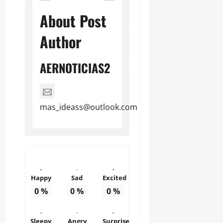
About Post
Author
AERNOTICIAS2
mas_ideass@outlook.com
Happy
Sad
Excited
0
%
0
%
0
%
Sleepy
Angry
Surprise