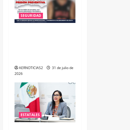
SEGURIDAD
VINCULAN A PROCESO A EX
TESORERO DE APASEO EL
ALTO POR PROBABLE
RESPONSABILIDAD EN
DELITOS DE CORRUPCIÓN
AERNOTICIAS2
31 de julio de
2026
ESTATALES
Impulsa PAN iniciativa para