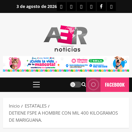
Saltar
INICIO
IRAPUATO
ESTATALES
NACIONALES
FACEBOOK
CONTAC
3 de agosto de 2026
al
contenido
FACEBOOK
Menú
principal
Inicio
ESTATALES
DETIENE FSPE A HOMBRE CON MIL 400 KILOGRAMOS
DE MARIGUANA.