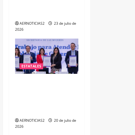
fortalecer la salud mental
de las y los policías
AERNOTICIAS2
23 de julio de
2026
ESTATALES
FORTALECEN ATENCIÓN A
MUJERES A TRAVÉS DE LA
PROFESIONALIZACIÓN DEL
PERSONAL DE PRIMER
CONTACTO
AERNOTICIAS2
20 de julio de
2026