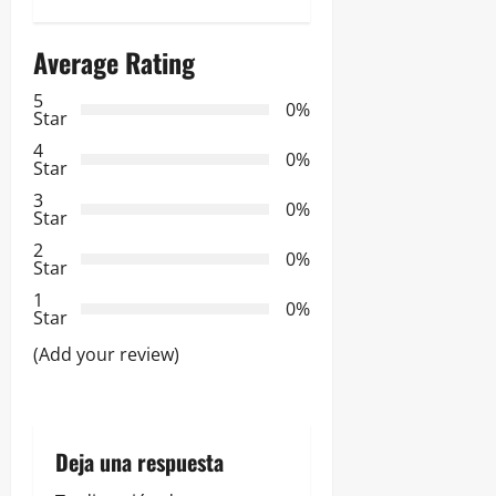
a
Average Rating
c
5
i
0%
Star
ó
4
0%
Star
n
3
0%
Star
d
2
0%
Star
e
1
0%
Star
e
(Add your review)
n
t
Deja una respuesta
r