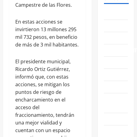
Campestre de las Flores.
ABASOLO
En estas acciones se
CELAYA
invirtieron 13 millones 295
mil 732 pesos, en beneficio
EDUCACIÓN
de más de 3 mil habitantes.
ENTRETENIMIENT
El presidente municipal,
ESTATALES
Ricardo Ortiz Gutiérrez,
FAMILIA
informó que, con estas
acciones, se mitigan los
GENERALES
puntos de riesgo de
GUANAJUATO
encharcamiento en el
CAPITAL
acceso del
fraccionamiento, tendrán
IRAPUATO
una mejor vialidad y
cuentan con un espacio
LEÓN