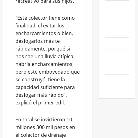
recreativo para sus hijos.
NACIONALES
“Este colector tiene como
NEGOCIOS
finalidad, el evitar los
POLÍTICA
encharcamientos o bien,
desfogarlos más te
SALAMANCA
rápidamente, porqué si
SALUD
nos cae una lluvia atípica,
habría encharcamientos,
SEGURIDAD
pero este embovedado que
se construyó, tiene la
SIN
capacidad suficiente para
CATEGORIA
desfogar más rápido”,
explicó el primer edil.
En total se invirtieron 10
millones 300 mil pesos en
el colector de drenaje