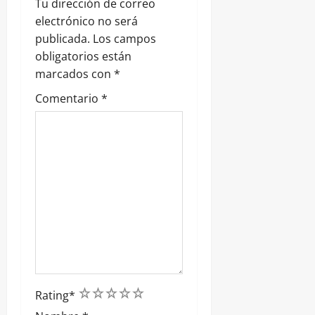
Tu dirección de correo
a
electrónico no será
publicada.
Los campos
d
obligatorios están
marcados con
*
a
Comentario
*
s
1
2
3
4
5
Rating
*