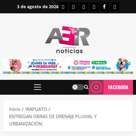
Saltar
INICIO
IRAPUATO
ESTATALES
NACIONALES
FACEBOOK
CONTAC
3 de agosto de 2026
al
contenido
FACEBOOK
Menú
principal
Inicio
IRAPUATO
ENTREGAN OBRAS DE DRENAJE PLUVIAL Y
URBANIZACIÓN.