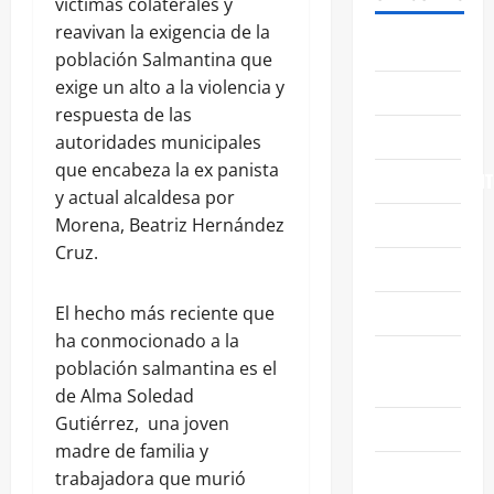
víctimas colaterales y
reavivan la exigencia de la
ABASOLO
población Salmantina que
exige un alto a la violencia y
CELAYA
respuesta de las
EDUCACIÓN
autoridades municipales
que encabeza la ex panista
ENTRETENIMIENT
y actual alcaldesa por
ESTATALES
Morena, Beatriz Hernández
Cruz.
FAMILIA
GENERALES
El hecho más reciente que
ha conmocionado a la
GUANAJUATO
población salmantina es el
CAPITAL
de Alma Soledad
Gutiérrez, una joven
IRAPUATO
madre de familia y
LEÓN
trabajadora que murió