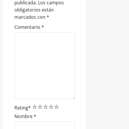
a
publicada.
Los campos
obligatorios están
d
marcados con
*
a
Comentario
*
s
1
2
3
4
5
Rating
*
Nombre
*