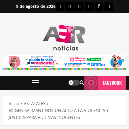
Saltar
INICIO
IRAPUATO
ESTATALES
NACIONALES
FACEBOOK
CONTAC
9 de agosto de 2026
al
contenido
FACEBOOK
Menú
principal
Inicio
ESTATALES
EXIGEN SALMANTINOS UN ALTO A LA VIOLENCIA Y
JUSTICIA PARA VÍCTIMAS INOCENTES