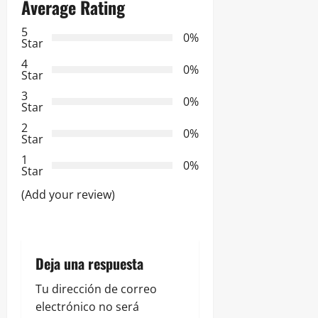
Average Rating
c
5
0%
Star
i
4
0%
Star
ó
3
0%
Star
n
2
0%
Star
d
1
0%
e
Star
(Add your review)
e
n
t
Deja una respuesta
r
Tu dirección de correo
electrónico no será