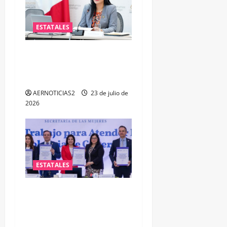
ESTATALES
Impulsa PAN iniciativa para
fortalecer la salud mental
de las y los policías
AERNOTICIAS2
23 de julio de
2026
ESTATALES
FORTALECEN ATENCIÓN A
MUJERES A TRAVÉS DE LA
PROFESIONALIZACIÓN DEL