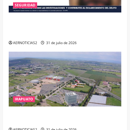
SEGURIDAD
VINCULAN A PROCESO A EX TESORERO DE APASEO
EL ALTO POR PROBABLE RESPONSABILIDAD EN
DELITOS DE CORRUPCIÓN
AERNOTICIAS2
31 de julio de 2026
IRAPUATO
IRAPUATO PROYECTA MÁS OPORTUNIDADES DE
ESTUDIO, EMPLEO Y DESARROLLO
AERNOTICIAS2
31 de julio de 2026