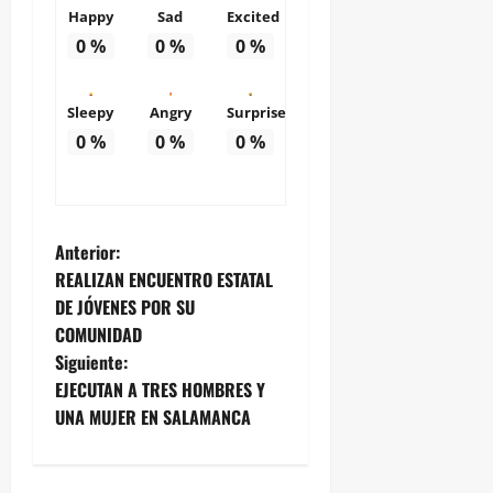
Happy
Sad
Excited
0
%
0
%
0
%
Sleepy
Angry
Surprise
0
%
0
%
0
%
N
Anterior:
REALIZAN ENCUENTRO ESTATAL
a
DE JÓVENES POR SU
COMUNIDAD
v
Siguiente:
e
EJECUTAN A TRES HOMBRES Y
UNA MUJER EN SALAMANCA
g
a