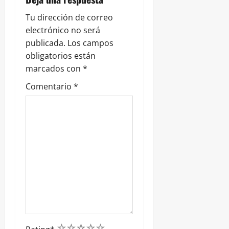
t
Tu dirección de correo
r
electrónico no será
publicada.
Los campos
a
obligatorios están
marcados con
*
d
Comentario
*
a
s
1
2
3
4
5