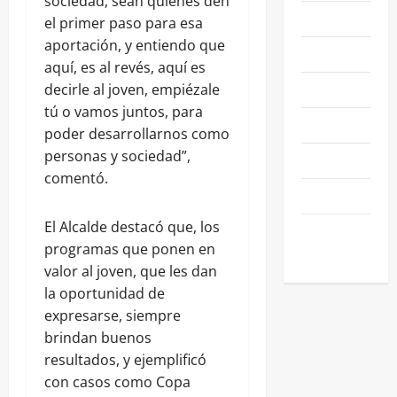
sociedad, sean quienes den
NACIONALES
el primer paso para esa
aportación, y entiendo que
NEGOCIOS
aquí, es al revés, aquí es
POLÍTICA
decirle al joven, empiézale
tú o vamos juntos, para
SALAMANCA
poder desarrollarnos como
personas y sociedad”,
SALUD
comentó.
SEGURIDAD
El Alcalde destacó que, los
SIN
programas que ponen en
CATEGORIA
valor al joven, que les dan
la oportunidad de
expresarse, siempre
brindan buenos
resultados, y ejemplificó
con casos como Copa