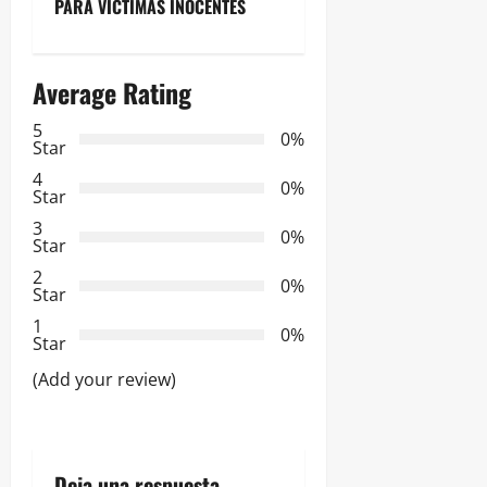
e
PARA VÍCTIMAS INOCENTES
g
Average Rating
a
5
0%
c
Star
4
i
0%
Star
3
ó
0%
Star
2
n
0%
Star
d
1
0%
Star
e
(Add your review)
e
n
Deja una respuesta