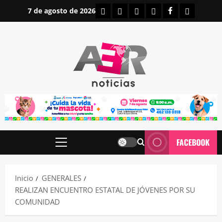
Saltar
INICIO
IRAPUATO
ESTATALES
NACIONALES
FACEBOOK
CONTAC
7 de agosto de 2026
al
contenido
FACEBOOK
Menú
principal
Inicio
GENERALES
REALIZAN ENCUENTRO ESTATAL DE JÓVENES POR SU
COMUNIDAD