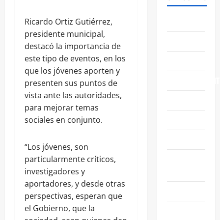
ABASOLO
Ricardo Ortiz Gutiérrez,
presidente municipal,
CELAYA
destacó la importancia de
este tipo de eventos, en los
EDUCACIÓN
que los jóvenes aporten y
ENTRETENIMIENT
presenten sus puntos de
vista ante las autoridades,
ESTATALES
para mejorar temas
FAMILIA
sociales en conjunto.
GENERALES
“Los jóvenes, son
GUANAJUATO
particularmente críticos,
CAPITAL
investigadores y
aportadores, y desde otras
IRAPUATO
perspectivas, esperan que
el Gobierno, que la
LEÓN