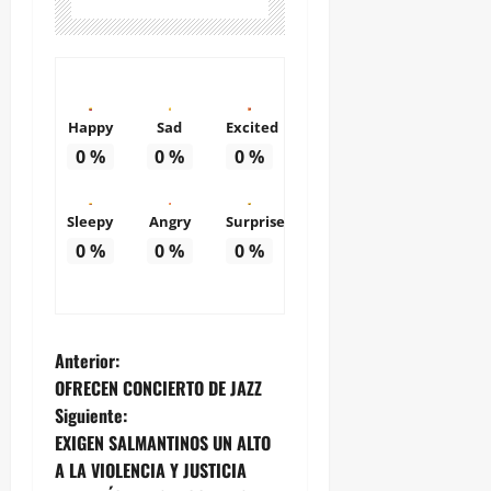
Happy
Sad
Excited
0
%
0
%
0
%
Sleepy
Angry
Surprise
0
%
0
%
0
%
N
Anterior:
OFRECEN CONCIERTO DE JAZZ
a
Siguiente:
EXIGEN SALMANTINOS UN ALTO
v
A LA VIOLENCIA Y JUSTICIA