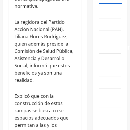
normativa.
ABASOLO
La regidora del Partido
CELAYA
Acción Nacional (PAN),
EDUCACIÓN
Liliana Flores Rodríguez,
quien además preside la
ENTRETENIMIENT
Comisión de Salud Pública,
Asistencia y Desarrollo
ESTATALES
Social, informó que estos
FAMILIA
beneficios ya son una
realidad.
GENERALES
GUANAJUATO
Explicó que con la
CAPITAL
construcción de estas
rampas se busca crear
IRAPUATO
espacios adecuados que
LEÓN
permitan a las y los