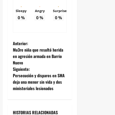
Sleepy
Angry
Surprise
0
%
0
%
0
%
N
Anterior:
Mu3re niña que resultó herida
a
en agresión armada en Barrio
Nuevo
v
Siguiente:
e
Persecución y disparos en SMA
deja una menor sin vida y dos
g
ministeriales lesionados
a
c
HISTORIAS RELACIONADAS