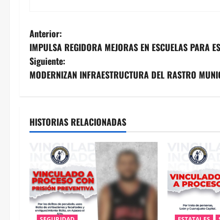
N
Anterior:
IMPULSA REGIDORA MEJORAS EN ESCUELAS PARA E
a
Siguiente:
v
MODERNIZAN INFRAESTRUCTURA DEL RASTRO MUNI
e
g
HISTORIAS RELACIONADAS
a
c
i
ó
SEGURIDAD
ESTATALES