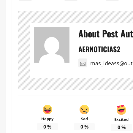
About Post Au
AERNOTICIAS2
mas_ideass@out
Happy
Sad
Excited
0
%
0
%
0
%