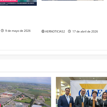
LA FGE ESCLARECE DOBLE
ALÍA DE GUANAJUATO
F3MINICID1O EN #IRAPUATO Y
ES Y DESARTICULA
LOGRA LA VINCULACIÓN A
INFANTIL
PROCESO DE TRES SUJETOS
9 de mayo de 2026
AERNOTICIAS2
17 de abril de 2026