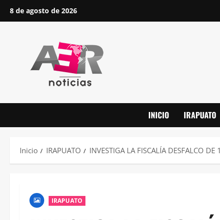
Saltar
8 de agosto de 2026
al
contenido
INICIO
IRAPUATO
Inicio
IRAPUATO
INVESTIGA LA FISCALÍA DESFALCO DE 
IRAPUATO