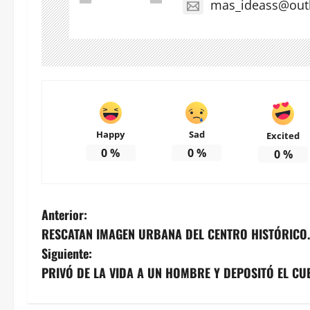
mas_ideass@out
Happy
Sad
Excited
0
%
0
%
0
%
N
Anterior:
RESCATAN IMAGEN URBANA DEL CENTRO HISTÓRICO.
a
Siguiente:
v
PRIVÓ DE LA VIDA A UN HOMBRE Y DEPOSITÓ EL CU
e