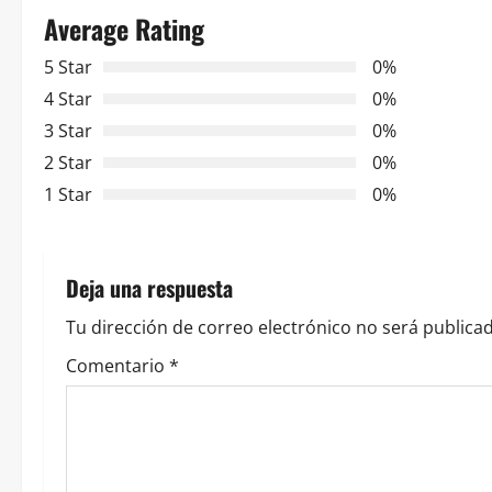
Average Rating
g
5 Star
0%
a
4 Star
0%
c
3 Star
0%
2 Star
0%
i
1 Star
0%
ó
n
Deja una respuesta
d
Tu dirección de correo electrónico no será publicad
e
Comentario
*
e
n