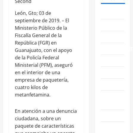
Second
ABASOLO
León, Gto; 03 de
septiembre de 2019. – El
CELAYA
Ministerio Público de la
Fiscalía General de la
EDUCACIÓN
República (FGR) en
ENTRETENIMIENT
Guanajuato, con el apoyo
de la Policía Federal
ESTATALES
Ministerial (PFM), aseguró
FAMILIA
en el interior de una
empresa de paquetería,
GENERALES
cuatro kilos de
metanfetamina.
GUANAJUATO
CAPITAL
En atención a una denuncia
IRAPUATO
ciudadana, sobre un
paquete de características
LEÓN