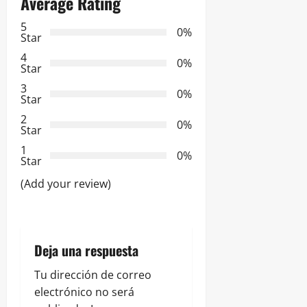
Average Rating
c
5
0%
Star
i
4
0%
Star
ó
3
0%
Star
n
2
0%
Star
d
1
0%
e
Star
(Add your review)
e
n
t
Deja una respuesta
r
Tu dirección de correo
electrónico no será