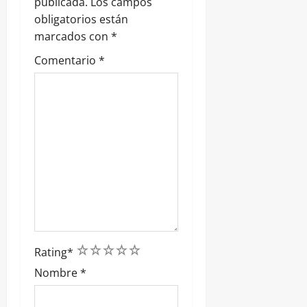
a
publicada.
Los campos
obligatorios están
d
marcados con
*
a
Comentario
*
s
1
2
3
4
5
Rating
*
Nombre
*