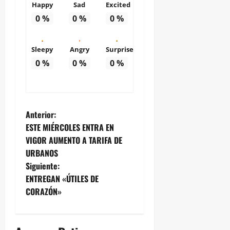
Happy
Sad
Excited
0
%
0
%
0
%
Sleepy
Angry
Surprise
0
%
0
%
0
%
N
Anterior:
ESTE MIÉRCOLES ENTRA EN
a
VIGOR AUMENTO A TARIFA DE
URBANOS
v
Siguiente:
e
ENTREGAN «ÚTILES DE
CORAZÓN»
g
a