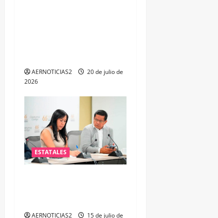
FORTALECEN ATENCIÓN A
MUJERES A TRAVÉS DE LA
PROFESIONALIZACIÓN DEL
PERSONAL DE PRIMER
CONTACTO
AERNOTICIAS2
20 de julio de
2026
ESTATALES
PAN plantea fortalecer la
atención a policías de
Guanajuato
AERNOTICIAS2
15 de julio de