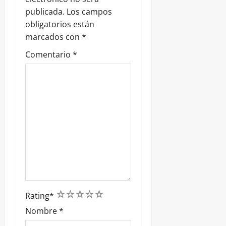
r
publicada.
Los campos
a
obligatorios están
marcados con
*
d
Comentario
*
a
s
1
2
3
4
5
Rating
*
Nombre
*