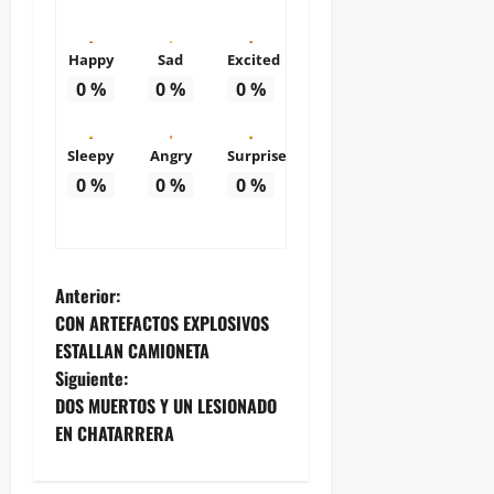
Happy
Sad
Excited
0
%
0
%
0
%
Sleepy
Angry
Surprise
0
%
0
%
0
%
N
Anterior:
CON ARTEFACTOS EXPLOSIVOS
a
ESTALLAN CAMIONETA
Siguiente:
v
DOS MUERTOS Y UN LESIONADO
e
EN CHATARRERA
g