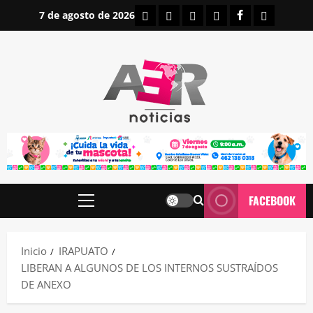
Saltar
INICIO
IRAPUATO
ESTATALES
NACIONALES
FACEBOOK
CONTAC
7 de agosto de 2026
al
contenido
FACEBOOK
Menú
principal
Inicio
IRAPUATO
LIBERAN A ALGUNOS DE LOS INTERNOS SUSTRAÍDOS
DE ANEXO