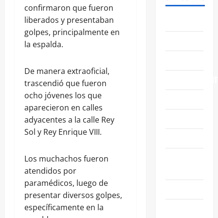
confirmaron que fueron
liberados y presentaban
ABASOLO
golpes, principalmente en
CELAYA
la espalda.
EDUCACIÓN
De manera extraoficial,
ENTRETENIMIENT
trascendió que fueron
ocho jóvenes los que
ESTATALES
aparecieron en calles
FAMILIA
adyacentes a la calle Rey
Sol y Rey Enrique VIII.
GENERALES
GUANAJUATO
Los muchachos fueron
CAPITAL
atendidos por
paramédicos, luego de
IRAPUATO
presentar diversos golpes,
específicamente en la
LEÓN