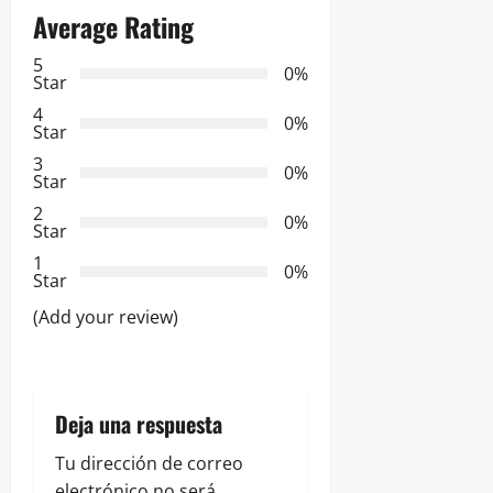
Average Rating
a
5
0%
c
Star
4
i
0%
Star
3
ó
0%
Star
2
n
0%
Star
d
1
0%
Star
e
(Add your review)
e
n
Deja una respuesta
t
Tu dirección de correo
electrónico no será