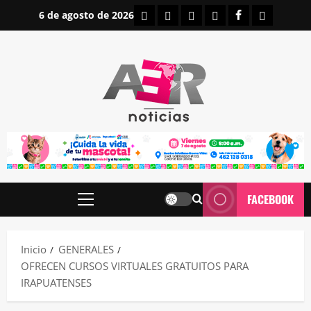
Saltar
INICIO
IRAPUATO
ESTATALES
NACIONALES
FACEBOOK
CONTAC
6 de agosto de 2026
al
contenido
FACEBOOK
Menú
principal
Inicio
GENERALES
OFRECEN CURSOS VIRTUALES GRATUITOS PARA
IRAPUATENSES