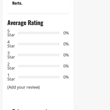
Norte.
a
c
Average Rating
i
5
0%
Star
ó
4
0%
n
Star
3
0%
d
Star
2
0%
e
Star
1
e
0%
Star
n
(Add your review)
t