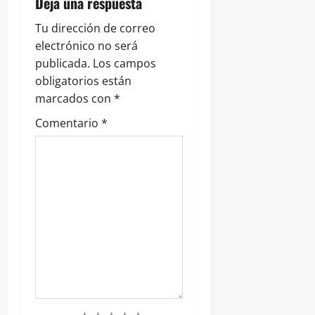
r
Deja una respuesta
a
Tu dirección de correo
electrónico no será
d
publicada.
Los campos
obligatorios están
a
marcados con
*
s
Comentario
*