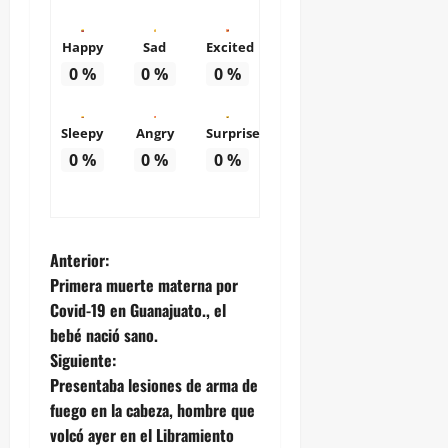
Happy
Sad
Excited
0
%
0
%
0
%
Sleepy
Angry
Surprise
0
%
0
%
0
%
N
Anterior:
Primera muerte materna por
a
Covid-19 en Guanajuato., el
bebé nació sano.
v
Siguiente:
e
Presentaba lesiones de arma de
fuego en la cabeza, hombre que
g
volcó ayer en el Libramiento