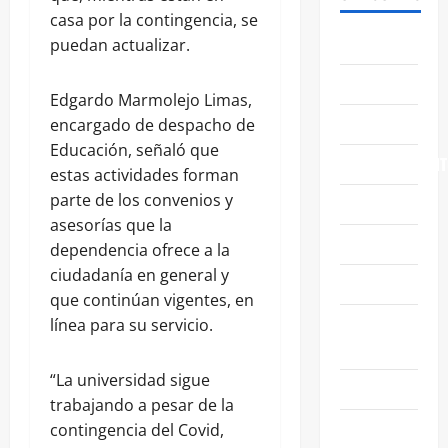
casa por la contingencia, se
ABASOLO
puedan actualizar.
CELAYA
Edgardo Marmolejo Limas,
EDUCACIÓN
encargado de despacho de
Educación, señaló que
ENTRETENIMIENT
estas actividades forman
parte de los convenios y
ESTATALES
asesorías que la
FAMILIA
dependencia ofrece a la
ciudadanía en general y
GENERALES
que continúan vigentes, en
GUANAJUATO
línea para su servicio.
CAPITAL
“La universidad sigue
IRAPUATO
trabajando a pesar de la
LEÓN
contingencia del Covid,