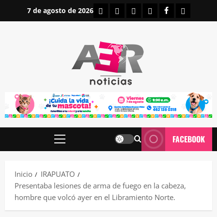
Saltar
INICIO
IRAPUATO
ESTATALES
NACIONALES
FACEBOOK
CONTAC
7 de agosto de 2026
al
contenido
FACEBOOK
Menú
principal
Inicio
IRAPUATO
Presentaba lesiones de arma de fuego en la cabeza,
hombre que volcó ayer en el Libramiento Norte.