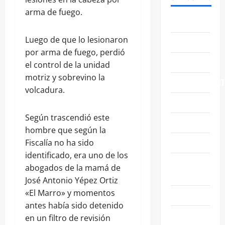
arma de fuego.
ABASOLO
Luego de que lo lesionaron
CELAYA
por arma de fuego, perdió
EDUCACIÓN
el control de la unidad
motriz y sobrevino la
ENTRETENIMIENT
volcadura.
ESTATALES
Según trascendió este
FAMILIA
hombre que según la
GENERALES
Fiscalía no ha sido
identificado, era uno de los
GUANAJUATO
abogados de la mamá de
CAPITAL
José Antonio Yépez Ortiz
«El Marro» y momentos
IRAPUATO
antes había sido detenido
LEÓN
en un filtro de revisión