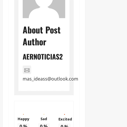
About Post
Author
AERNOTICIAS2
mas_ideass@outlook.com
Happy
Sad
Excited
0
%
0
%
0
%