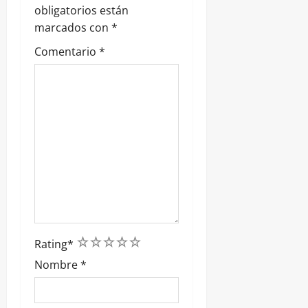
d
obligatorios están
marcados con
*
a
Comentario
*
s
1
2
3
4
5
Rating
*
Nombre
*