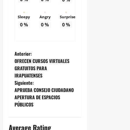
Sleepy
Angry
Surprise
0
%
0
%
0
%
N
Anterior:
OFRECEN CURSOS VIRTUALES
a
GRATUITOS PARA
IRAPUATENSES
v
Siguiente:
e
APRUEBA CONSEJO CIUDADANO
APERTURA DE ESPACIOS
g
PÚBLICOS
a
Average Rating
c