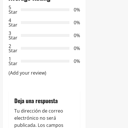
5
i
0%
Star
ó
4
0%
Star
n
3
0%
Star
d
2
0%
Star
e
1
0%
Star
e
(Add your review)
n
t
Deja una respuesta
r
Tu dirección de correo
a
electrónico no será
publicada.
Los campos