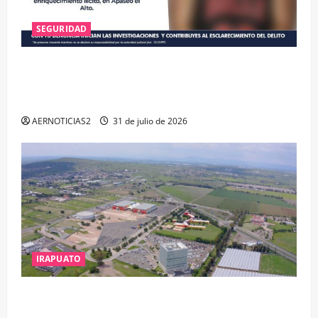
SEGURIDAD
VINCULAN A PROCESO A EX TESORERO DE APASEO
EL ALTO POR PROBABLE RESPONSABILIDAD EN
DELITOS DE CORRUPCIÓN
AERNOTICIAS2
31 de julio de 2026
IRAPUATO
IRAPUATO PROYECTA MÁS OPORTUNIDADES DE
ESTUDIO, EMPLEO Y DESARROLLO